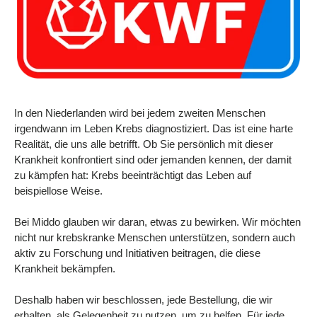
Sport & Herstel
Wonen & Interieur
In den Niederlanden wird bei jedem zweiten Menschen
Kids & Speelgoed
irgendwann im Leben Krebs diagnostiziert. Das ist eine harte
Realität, die uns alle betrifft. Ob Sie persönlich mit dieser
Krankheit konfrontiert sind oder jemanden kennen, der damit
Huisdieren
zu kämpfen hat: Krebs beeinträchtigt das Leben auf
beispiellose Weise.
Huishouden & Schoonmaak
Bei Middo glauben wir daran, etwas zu bewirken. Wir möchten
nicht nur krebskranke Menschen unterstützen, sondern auch
Keuken & Koken
aktiv zu Forschung und Initiativen beitragen, die diese
Krankheit bekämpfen.
Verlichting & Sfeer
Deshalb haben wir beschlossen, jede Bestellung, die wir
erhalten, als Gelegenheit zu nutzen, um zu helfen. Für jede