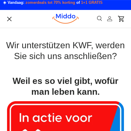
☀️ Vandaag:
zomerdeals tot 70% korting
of
1+1 GRATIS
Direkt zum Inhalt
Menü
Suche
Einloggen
Eink
Suchen
Acties
Acties & Deals
Wir unterstützen KWF, werden
Sie sich uns anschließen?
Slaapkamer & Badkamer
Mode & Accessoires
Weil es so viel gibt, wofür
man leben kann.
Tech & Gadgets
Auto & Klussen
Tuin & Outdoor