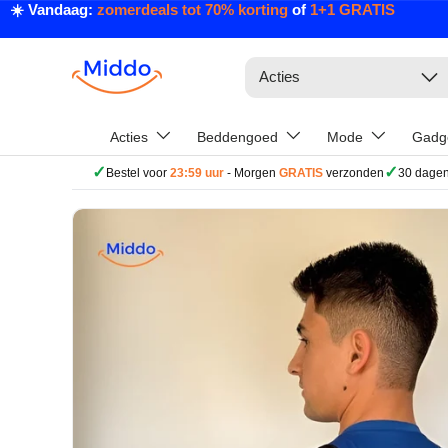
☀️ Vandaag:
zomerdeals tot 70% korting
of
1+1 GRATIS
Ga naar inhoud
Zoeken
Acties
Acties
Beddengoed
Mode
Gadg
✓
✓
Bestel voor
23:59 uur
- Morgen
GRATIS
verzonden
30 dagen
Ga direct naar productinformatie