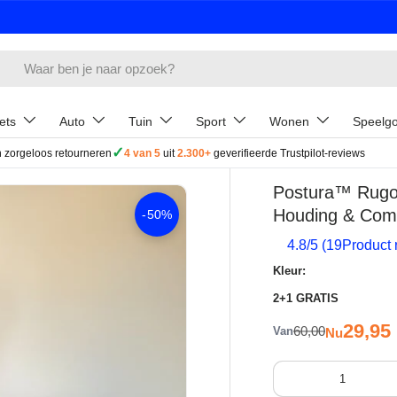
ets
Auto
Tuin
Sport
Wonen
Speelg
✓
 zorgeloos retourneren
4 van 5
uit
2.300+
geverifieerde Trustpilot-reviews
Postura™ Rugon
Houding & Comf
-
50%
4.8
/5 (
19
Product 
Kleur:
2+1 GRATIS
Verkoop
29,95
Reguliere prijs
60,00
Van
Nu
Aantal