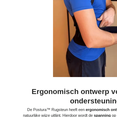
Ergonomisch ontwerp vo
ondersteunin
De Postura™ Rugsteun heeft een
ergonomisch on
natuurlijke wijze uitlijnt. Hierdoor wordt de
spanning
op 