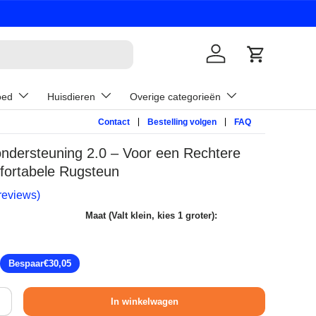
Inloggen
Winkelwage
oed
Huisdieren
Overige categorieën
Contact
Bestelling volgen
FAQ
dersteuning 2.0 – Voor een Rechtere
ortabele Rugsteun
reviews)
Maat (Valt klein, kies 1 groter):
prijs
Bespaar
€30,05
In winkelwagen