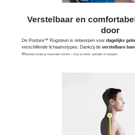
Verstelbaar en comfortabe
door
De Postura™ Rugsteun is ontworpen voor
dagelijks geb
verschillende lichaamstypes. Dankzij de
verstelbare ba
m
ateriaal ervaar je maximaal comfort – of je nu werkt, autorijdt of ontspant.