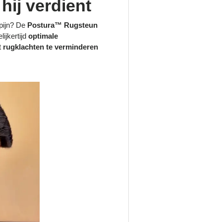
hij verdient
pijn? De
Postura™ Rugsteun
lijkertijd
optimale
t
rugklachten te verminderen