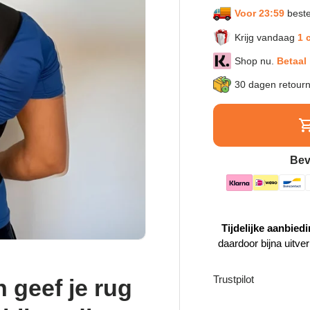
Voor 23:59
beste
Krijg vandaag
1 
Shop nu.
Betaal 
30 dagen retour
Bev
Tijdelijke aanbiedi
daardoor bijna uitve
Trustpilot
 geef je rug