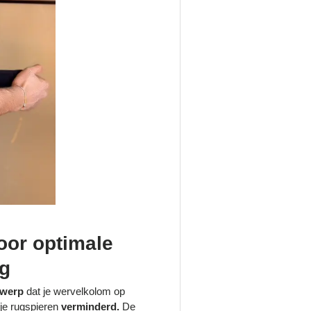
or optimale
g
twerp
dat je wervelkolom op
je rugspieren
verminderd.
De