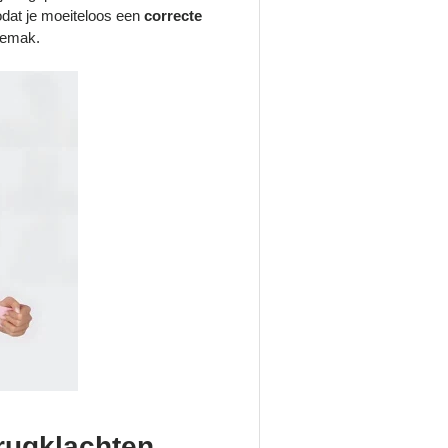
odat je moeiteloos een
correcte
gemak.
 rugklachten