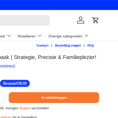
Inloggen
Winkelwage
oed
Huisdieren
Overige categorieën
Contact
Bestelling volgen
FAQ
ak | Strategie, Precisie & Familieplezier!
reviews)
prijs
Bespaar
€30,05
In winkelwagen
ld, morgen
Gratis
verzonden
cadeau
bij je bestelling