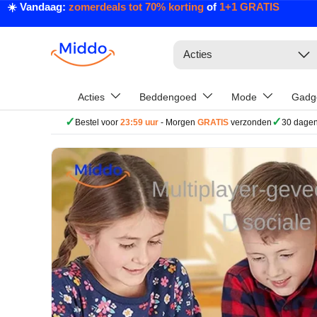
☀️ Vandaag:
zomerdeals tot 70% korting
of
1+1 GRATIS
Ga naar inhoud
Zoeken
Acties
Acties
Beddengoed
Mode
Gadg
✓
✓
Bestel voor
23:59 uur
- Morgen
GRATIS
verzonden
30 dagen
Ga direct naar productinformatie