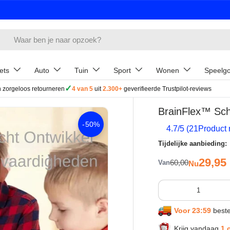
ets
Auto
Tuin
Sport
Wonen
Speelg
✓
 zorgeloos retourneren
4 van 5
uit
2.300+
geverifieerde Trustpilot-reviews
BrainFlex™ Scha
-
50%
4.7
/5 (
21
Product 
Tijdelijke aanbieding:
Verkoop
29,95
Reguliere prijs
60,00
Van
Nu
Aantal
Voor 23:59
beste
Krijg vandaag
1 