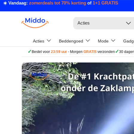
☀️ Vandaag:
zomerdeals tot 70% korting
of
1+1 GRATIS
Ga naar inhoud
Zoeken
Acties
Acties
Beddengoed
Mode
Gadg
✓
✓
Bestel voor
23:59 uur
- Morgen
GRATIS
verzonden
30 dagen
Ga direct naar productinformatie