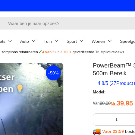
ets
Auto
Tuin
Sport
Wonen
Speelg
✓
 zorgeloos retourneren
4 van 5
uit
2.300+
geverifieerde Trustpilot-reviews
PowerBeam™ Sup
500m Bereik
-
50%
4.8
/5 (
27
Product 
Model:
Verkoop
39,95
Reguliere prijs
80,00
Van
Nu
Aantal
Voor 23:59
beste