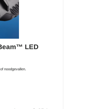
erBeam™ LED
 of noodgevallen.