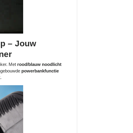
mp – Jouw
ner
onker. Met
rood/blauw noodlicht
ingebouwde
powerbankfunctie
.