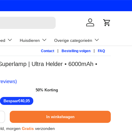
Inloggen
Winkelwage
oed
Huisdieren
Overige categorieën
Contact
Bestelling volgen
FAQ
erlamp | Ultra Helder • 6000mAh •
reviews)
50% Korting
prijs
Bespaar
€40,05
In winkelwagen
ld, morgen
Gratis
verzonden