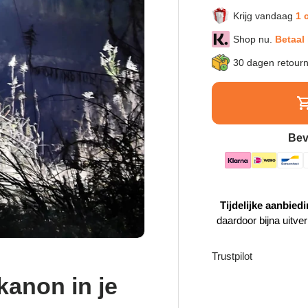
Krijg vandaag
1 
Shop nu.
Betaal 
30 dagen retour
Bev
Tijdelijke aanbiedi
daardoor bijna uitve
Trustpilot
anon in je