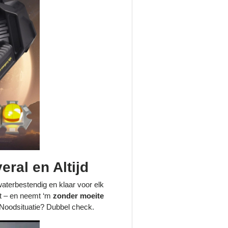
ral en Altijd
waterbestendig en klaar voor elk
ast – en neemt ‘m
zonder moeite
oodsituatie? Dubbel check.