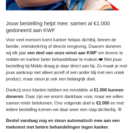
Jouw bestelling helpt mee: samen al €1.000
gedoneerd aan KWF
Voor veel mensen komt kanker helaas dichtbij, binnen de
familie, vriendenkring of directe omgeving. Daarom doneren
wij elk jaar
een deel
van onze winst aan KWF
om levens te
redden en kanker beter behandelbaar te maken.❤️ Met jouw
bestelling bij Middo draag je daar direct aan bij. Zo maak je met
jouw aankoop niet alleen jezelf of een ander blij met een uniek
product, maar steun je ook een belangrijk doel.
Dankzij onze klanten hebben we inmiddels al
€1.000 kunnen
doneren
. Daar zijn we enorm dankbaar voor, maar we willen
samen méér betekenen. Ons volgende doel is
€2.000
en met
iedere bestelling komen we daar weer een stap dichterbij. 🎯
Bestel vandaag nog en steun automatisch mee aan een
toekomst met betere behandelingen tegen kanker.