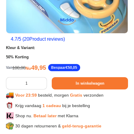
Sport & Herstel
Wonen & Interieur
4.7
/5 (
20
Product reviews)
Kleur & Variant:
Kids & Speelgoed
50% Korting
Verkoopprijs
49,95
Reguliere prijs
100,00
Van
Bespaar
€50,05
Nu
Huisdieren
Aantal
In winkelwagen
Huishouden & Schoonmaak
Voor 23:59
besteld, morgen
Gratis
verzonden
Keuken & Koken
Krijg vandaag
1 cadeau
bij je bestelling
Shop nu.
Betaal later
met Klarna
Verlichting & Sfeer
30 dagen retourneren &
geld-terug-garantie