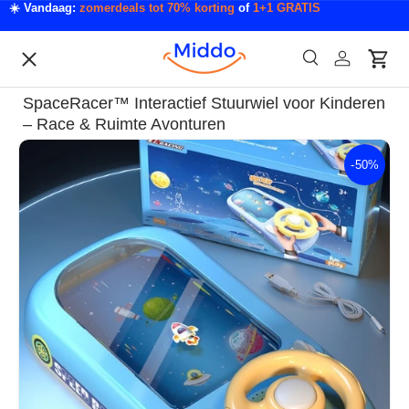
☀️ Vandaag:
zomerdeals tot 70% korting
of
1+1 GRATIS
Ga naar inhoud
Menu
Zoeken
Inloggen
Wink
Zoeken
Acties
SpaceRacer™ Interactief Stuurwiel voor Kinderen
Acties & Deals
– Race & Ruimte Avonturen
-
50%
Ga direct naar productinformatie
Slaapkamer & Badkamer
Mode & Accessoires
Tech & Gadgets
Auto & Klussen
Tuin & Outdoor