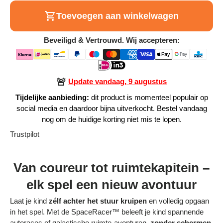
Alle Producten
Toevoegen aan winkelwagen
Beveiligd & Vertrouwd. Wij accepteren:
Alle collecties
🚨
Update vandaag, 9 augustus
Tijdelijke aanbieding:
dit product is momenteel populair op
Volg je bestelling
social media en daardoor bijna uitverkocht. Bestel vandaag
nog om de huidige korting niet mis te lopen.
Blogs
Trustpilot
Contact
Van coureur tot ruimtekapitein –
Over ons
elk spel een nieuw avontuur
Privacy policy
Laat je kind
zélf achter het stuur kruipen
en volledig opgaan
Alle categorieën
in het spel. Met de SpaceRacer™ beleeft je kind spannende
autoraces of galactische ruimte-avonturen,
zonder schermen