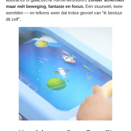
Bestelling volgen
maar mét beweging, fantasie en focus.
Eén stuurwiel, twee
werelden — en telkens weer dat trotse gevoel van “ik bestuur
Vacatures bij Middo
dit zelf”.
Veelgestelde vragen
Servicevoorwaarden
Betaalmogelijkheden
Bestelling herroepen
Ruilen en retourneren
Bestellingen & levering
Algemene voorwaarden
Wij steunen KWF, doe je mee?