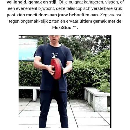
veiligheid, gemak en stijl.
Of je nu gaat kamperen, vissen, of
Bestelling volgen
een evenement bijwoont, deze telescopisch verstelbare kruk
past zich moeiteloos aan jouw behoeften aan.
Zeg vaarwel
Vacatures bij Middo
tegen ongemakkelijk zitten en ervaar
ultiem gemak met de
FlexiStool™.
Veelgestelde vragen
Servicevoorwaarden
Betaalmogelijkheden
Bestelling herroepen
Ruilen en retourneren
Bestellingen & levering
Algemene voorwaarden
Wij steunen KWF, doe je mee?