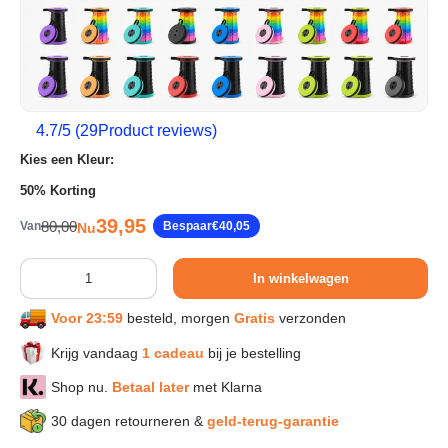
Sport & Herstel
Wonen & Interieur
4.7
/5 (
29
Product reviews)
Kies een Kleur:
Kids & Speelgoed
50% Korting
Verkoopprijs
39,95
Reguliere prijs
80,00
Van
Bespaar
€40,05
Nu
Huisdieren
Aantal
In winkelwagen
Huishouden & Schoonmaak
Voor 23:59
besteld, morgen
Gratis
verzonden
Keuken & Koken
Krijg vandaag
1 cadeau
bij je bestelling
Shop nu.
Betaal later
met Klarna
Verlichting & Sfeer
30 dagen retourneren &
geld-terug-garantie