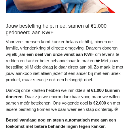
Jouw bestelling helpt mee: samen al €1.000
gedoneerd aan KWF
Voor veel mensen komt kanker helaas dichtbij, binnen de
familie, vriendenkring of directe omgeving. Daarom doneren
wij elk jaar
een deel
van onze winst aan KWF
om levens te
redden en kanker beter behandelbaar te maken.❤️ Met jouw
bestelling bij Middo draag je daar direct aan bij. Zo maak je met
jouw aankoop niet alleen jezelf of een ander blij met een uniek
product, maar steun je ook een belangrijk doel.
Dankzij onze klanten hebben we inmiddels al
€1.000 kunnen
doneren
. Daar zijn we enorm dankbaar voor, maar we willen
samen méér betekenen. Ons volgende doel is
€2.000
en met
iedere bestelling komen we daar weer een stap dichterbij. 🎯
Bestel vandaag nog en steun automatisch mee aan een
toekomst met betere behandelingen tegen kanker.