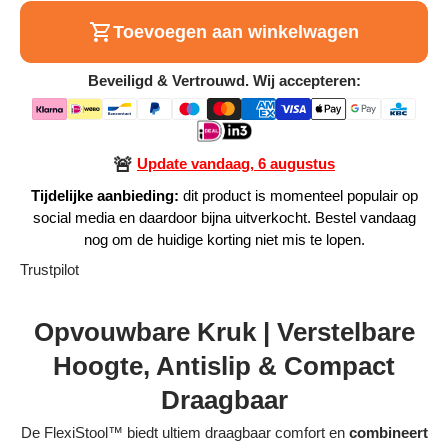
Alle Producten
Toevoegen aan winkelwagen
Beveiligd & Vertrouwd. Wij accepteren:
Alle collecties
🚨
Update vandaag, 6 augustus
Tijdelijke aanbieding:
dit product is momenteel populair op
Volg je bestelling
social media en daardoor bijna uitverkocht. Bestel vandaag
nog om de huidige korting niet mis te lopen.
Blogs
Trustpilot
Contact
Opvouwbare Kruk | Verstelbare
Over ons
Hoogte, Antislip & Compact
Privacy policy
Draagbaar
Alle categorieën
De FlexiStool™ biedt ultiem draagbaar comfort en
combineert