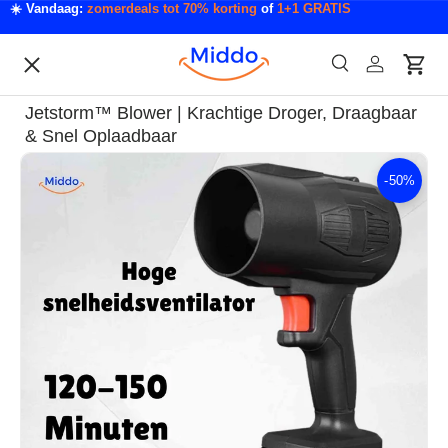
☀️ Vandaag:
zomerdeals tot 70% korting
of
1+1 GRATIS
Ga naar inhoud
Menu
Zoeken
Inloggen
Wink
Zoeken
Acties
Jetstorm™ Blower | Krachtige Droger, Draagbaar
Acties & Deals
& Snel Oplaadbaar
-
50%
Ga direct naar productinformatie
Slaapkamer & Badkamer
Mode & Accessoires
Tech & Gadgets
Auto & Klussen
Tuin & Outdoor