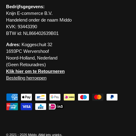
Bedrijfsgegevens:
Knijn E-commerce B.V.
Handelend onder de naam Middo
KVK: 93443390
BTW id: NL866402639B01
Adres:
Koggeschuit 32
1693PC Wervershoof
Noord-Holland, Nederland
(Geen Retouradres)
Klik hier om te Retourneren
Bestelling herroepen
Geaccepteerde betaalmethoden
© 2021 - 2026
Middo
. Altijd iets unieks.