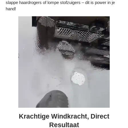
slappe haardrogers of lompe stofzuigers – dit is power in je
Bestelling volgen
hand!
Vacatures bij Middo
Veelgestelde vragen
Servicevoorwaarden
Betaalmogelijkheden
Bestelling herroepen
Ruilen en retourneren
Bestellingen & levering
Algemene voorwaarden
Wij steunen KWF, doe je mee?
Krachtige Windkracht, Direct
Resultaat