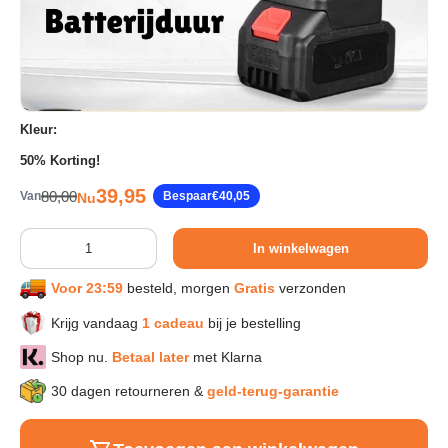
Sport & Herstel
Wonen & Interieur
Kleur:
50% Korting!
Kids & Speelgoed
Verkoopprijs
39,95
Reguliere prijs
80,00
Van
Bespaar
€40,05
Nu
Huisdieren
Aantal
In winkelwagen
Voor 23:59
besteld, morgen
Gratis
verzonden
Huishouden & Schoonmaak
Krijg vandaag
1 cadeau
bij je bestelling
Keuken & Koken
Shop nu.
Betaal later
met Klarna
30 dagen retourneren &
geld-terug-garantie
Verlichting & Sfeer