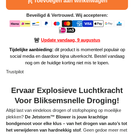
Toevoegen aan winkelwagen
Alle Producten
Beveiligd & Vertrouwd. Wij accepteren:
Alle collecties
🚨
Update vandaag, 9 augustus
Tijdelijke aanbieding:
dit product is momenteel populair op
social media en daardoor bijna uitverkocht. Bestel vandaag
Volg je bestelling
nog om de huidige korting niet mis te lopen.
Trustpilot
Blogs
Contact
Ervaar Explosieve Luchtkracht
Voor Bliksemsnelle Droging!
Over ons
Altijd last van eindeloos drogen of stofophoping op moeilijke
Privacy policy
plekken?
De Jetstorm™ Blower is jouw krachtige
bondgenoot voor elke klus – van het drogen van auto’s tot
Alle categorieën
het verwijderen van hardnekkig stof
. Geen gedoe meer met