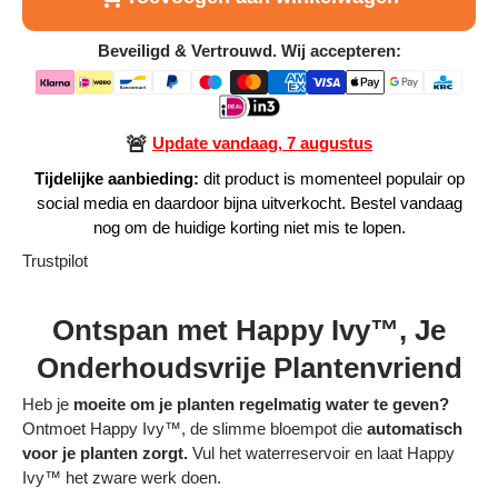
Alle Producten
Beveiligd & Vertrouwd. Wij accepteren:
Alle collecties
🚨
Update vandaag, 7 augustus
Tijdelijke aanbieding:
dit product is momenteel populair op
social media en daardoor bijna uitverkocht. Bestel vandaag
Volg je bestelling
nog om de huidige korting niet mis te lopen.
Trustpilot
Blogs
Ontspan met Happy Ivy™, Je
Contact
Onderhoudsvrije Plantenvriend
Over ons
Heb je
moeite om je planten regelmatig water te geven?
Privacy policy
Ontmoet Happy Ivy™, de slimme bloempot die
automatisch
voor je planten zorgt.
Vul het waterreservoir en laat Happy
Alle categorieën
Ivy™ het zware werk doen.