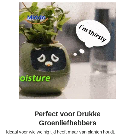
Bestelling volgen
Vacatures bij Middo
Veelgestelde vragen
Servicevoorwaarden
Betaalmogelijkheden
Bestelling herroepen
Ruilen en retourneren
Bestellingen & levering
Algemene voorwaarden
Perfect voor Drukke
Wij steunen KWF, doe je mee?
Groenliefhebbers
Ideaal voor wie weinig tijd heeft maar van planten houdt.