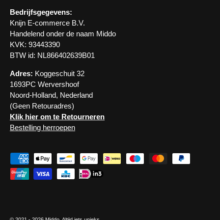
Bedrijfsgegevens:
Knijn E-commerce B.V.
Handelend onder de naam Middo
KVK: 93443390
BTW id: NL866402639B01
Adres:
Koggeschuit 32
1693PC Wervershoof
Noord-Holland, Nederland
(Geen Retouradres)
Klik hier om te Retourneren
Bestelling herroepen
Geaccepteerde betaalmethoden
© 2021 - 2026
Middo
. Altijd iets unieks.