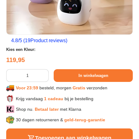
Sport & Herstel
Wonen & Interieur
4.8
/5 (
19
Product reviews)
Kies een Kleur:
Kids & Speelgoed
Reguliere prijs
119,95
Huisdieren
Aantal
In winkelwagen
Voor 23:59
besteld, morgen
Gratis
verzonden
Huishouden & Schoonmaak
Krijg vandaag
1 cadeau
bij je bestelling
Shop nu.
Betaal later
met Klarna
Keuken & Koken
30 dagen retourneren &
geld-terug-garantie
Verlichting & Sfeer
Toevoegen aan winkelwagen