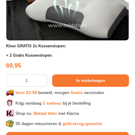
Sport & Herstel
Wonen & Interieur
Kleur GRATIS 2x Kussenslopen:
Kids & Speelgoed
+ 2 Gratis Kussenslopen
Reguliere prijs
69,95
Huisdieren
Aantal
In winkelwagen
Huishouden & Schoonmaak
Voor 23:59
besteld, morgen
Gratis
verzonden
Krijg vandaag
1 cadeau
bij je bestelling
Keuken & Koken
Shop nu.
Betaal later
met Klarna
30 dagen retourneren &
geld-terug-garantie
Verlichting & Sfeer