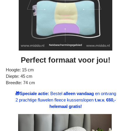
Perfect formaat voor jou!
Hoogte: 15 cm
Diepte: 45 cm
Breedte: 74 cm
🎁
Speciale actie
:
Bestel
alleen vandaag
en ontvang
2 prachtige fluwelen fleece kussenslopen
t.w.v. €60,-
helemaal gratis!