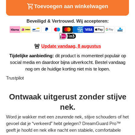
Toevoegen aan winkelwagen
Alle Producten
Beveiligd & Vertrouwd. Wij accepteren:
Alle collecties
🚨
Update vandaag, 8 augustus
Tijdelijke aanbieding:
dit product is momenteel populair op
Volg je bestelling
social media en daardoor bijna uitverkocht. Bestel vandaag
nog om de huidige korting niet mis te lopen.
Blogs
Trustpilot
Contact
Ontwaak uitgerust zonder stijve
Over ons
nek.
Privacy policy
Word je wakker met een zeurende nek, stijve schouders of het
gevoel dat je “verkeerd” hebt gelegen? DreamGuard Pro™
Alle categorieën
geeft je hoofd en nek elke nacht een stabiele, comfortabele