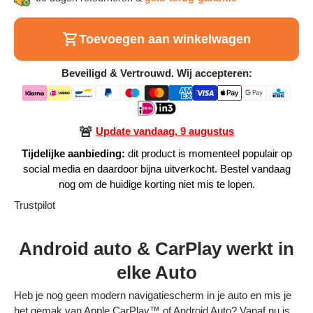
Alle Producten
Toevoegen aan winkelwagen
Alle collecties
Beveiligd & Vertrouwd. Wij accepteren:
🚨
Update vandaag, 9 augustus
Volg je bestelling
Tijdelijke aanbieding:
dit product is momenteel populair op
social media en daardoor bijna uitverkocht. Bestel vandaag
Blogs
nog om de huidige korting niet mis te lopen.
Contact
Trustpilot
Over ons
Android auto &
CarPlay
werkt in
Privacy policy
elke Auto
Alle categorieën
Heb je nog geen modern navigatiescherm in je auto en mis je
het gemak van Apple CarPlay™ of Android Auto? Vanaf nu is