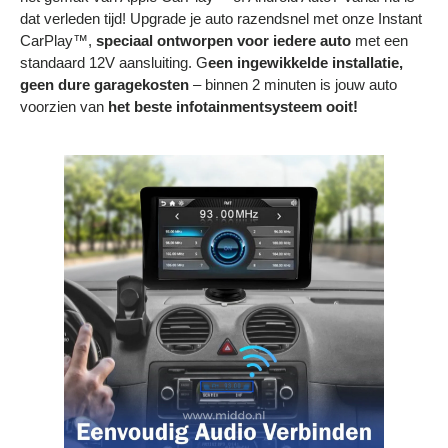
Bestelling volgen
dat verleden tijd! Upgrade je auto razendsnel met onze Instant
CarPlay™,
speciaal ontworpen voor iedere auto
met een
Vacatures bij Middo
standaard 12V aansluiting. G
een ingewikkelde installatie,
geen dure garagekosten
– binnen 2 minuten is jouw auto
Veelgestelde vragen
voorzien van
het beste infotainmentsysteem ooit!
Servicevoorwaarden
Betaalmogelijkheden
Bestelling herroepen
Ruilen en retourneren
Bestellingen & levering
Algemene voorwaarden
Wij steunen KWF, doe je mee?