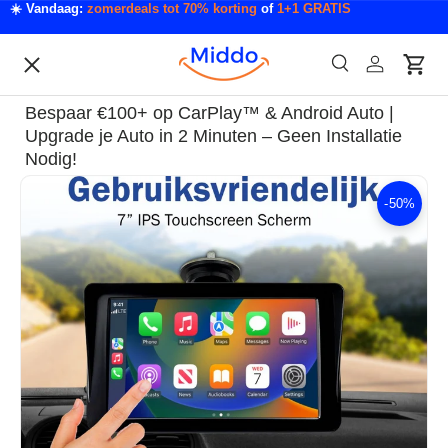
☀️ Vandaag:
zomerdeals tot 70% korting
of
1+1 GRATIS
Ga naar inhoud
Menu
Zoeken
Inloggen
Wink
Zoeken
Acties
Bespaar €100+ op CarPlay™ & Android Auto |
Acties & Deals
Upgrade je Auto in 2 Minuten – Geen Installatie
Nodig!
Slaapkamer & Badkamer
-
50%
Ga direct naar productinformatie
Mode & Accessoires
Tech & Gadgets
Auto & Klussen
Tuin & Outdoor