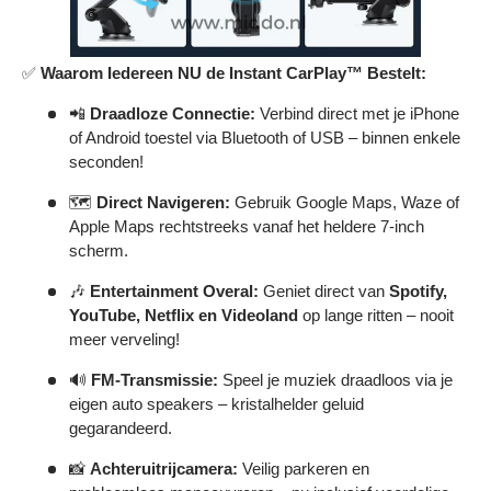
✅
Waarom Iedereen NU de Instant CarPlay™ Bestelt:
📲
Draadloze Connectie:
Verbind direct met je iPhone
of Android toestel via Bluetooth of USB – binnen enkele
seconden!
🗺️
Direct Navigeren:
Gebruik Google Maps, Waze of
Apple Maps rechtstreeks vanaf het heldere 7-inch
scherm.
🎶
Entertainment Overal:
Geniet direct van
Spotify,
YouTube, Netflix en Videoland
op lange ritten – nooit
meer verveling!
🔊
FM-Transmissie:
Speel je muziek draadloos via je
eigen auto speakers – kristalhelder geluid
gegarandeerd.
📸
Achteruitrijcamera:
Veilig parkeren en