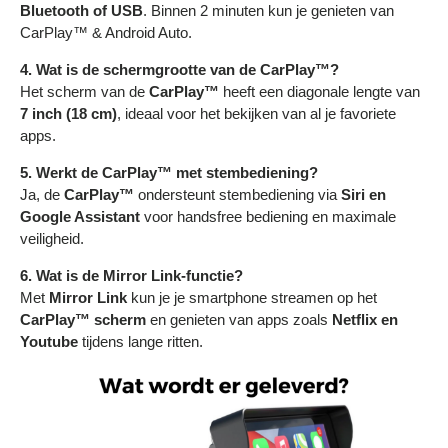
Bluetooth of USB
. Binnen 2 minuten kun je genieten van
CarPlay™ & Android Auto.
4. Wat is de schermgrootte van de CarPlay™?
Het scherm van de
CarPlay™
heeft een diagonale lengte van
7 inch (18 cm)
, ideaal voor het bekijken van al je favoriete
apps.
5. Werkt de CarPlay™ met stembediening?
Ja, de
CarPlay™
ondersteunt stembediening via
Siri en
Google Assistant
voor handsfree bediening en maximale
veiligheid.
6. Wat is de Mirror Link-functie?
Met
Mirror Link
kun je je smartphone streamen op het
CarPlay™ scherm
en genieten van apps zoals
Netflix en
Youtube
tijdens lange ritten.