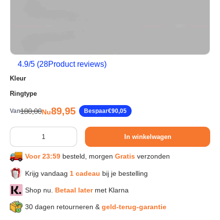
Sport & Herstel
Wonen & Interieur
4.9
/5 (
28
Product reviews)
Kleur
Kids & Speelgoed
Ringtype
Verkoopprijs
89,95
Reguliere prijs
180,00
Van
Bespaar
€90,05
Nu
Huisdieren
Aantal
In winkelwagen
Huishouden & Schoonmaak
Voor 23:59
besteld, morgen
Gratis
verzonden
Keuken & Koken
Krijg vandaag
1 cadeau
bij je bestelling
Shop nu.
Betaal later
met Klarna
Verlichting & Sfeer
30 dagen retourneren &
geld-terug-garantie