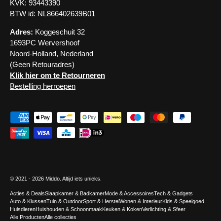
KVK: 93443390
BTW id: NL866402639B01
Adres:
Koggeschuit 32
1693PC Wervershoof
Noord-Holland, Nederland
(Geen Retouradres)
Klik hier om te Retourneren
Bestelling herroepen
Geaccepteerde betaalmethoden
© 2021 - 2026
Middo
. Altijd iets unieks.
Acties & Deals
Slaapkamer & Badkamer
Mode & Accessoires
Tech & Gadgets
Auto & Klussen
Tuin & Outdoor
Sport & Herstel
Wonen & Interieur
Kids & Speelgoed
Huisdieren
Huishouden & Schoonmaak
Keuken & Koken
Verlichting & Sfeer
Alle Producten
Alle collecties