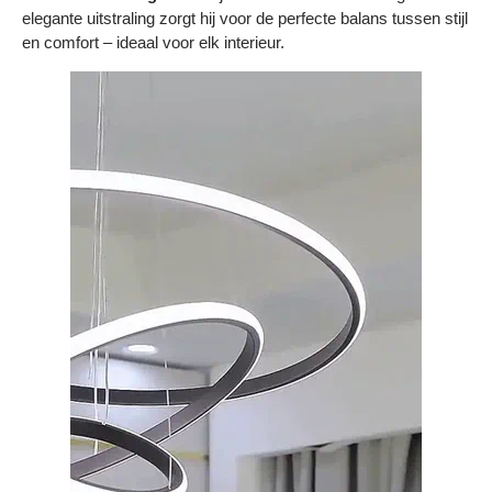
Bestelling volgen
elegante uitstraling zorgt hij voor de perfecte balans tussen stijl
en comfort – ideaal voor elk interieur.
Vacatures bij Middo
Veelgestelde vragen
Servicevoorwaarden
Betaalmogelijkheden
Bestelling herroepen
Ruilen en retourneren
Bestellingen & levering
Algemene voorwaarden
Wij steunen KWF, doe je mee?