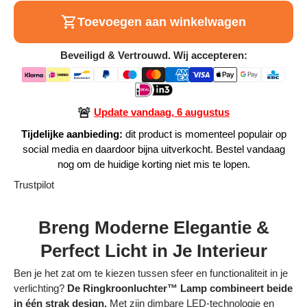
Alle Producten
Toevoegen aan winkelwagen
Beveiligd & Vertrouwd. Wij accepteren:
Alle collecties
🚨
Update vandaag, 6 augustus
Tijdelijke aanbieding:
dit product is momenteel populair op
Volg je bestelling
social media en daardoor bijna uitverkocht. Bestel vandaag
nog om de huidige korting niet mis te lopen.
Blogs
Trustpilot
Contact
Breng Moderne Elegantie &
Over ons
Perfect Licht in Je Interieur
Privacy policy
Ben je het zat om te kiezen tussen sfeer en functionaliteit in je
Alle categorieën
verlichting?
De Ringkroonluchter™ Lamp combineert beide
in één strak design.
Met zijn dimbare LED-technologie en