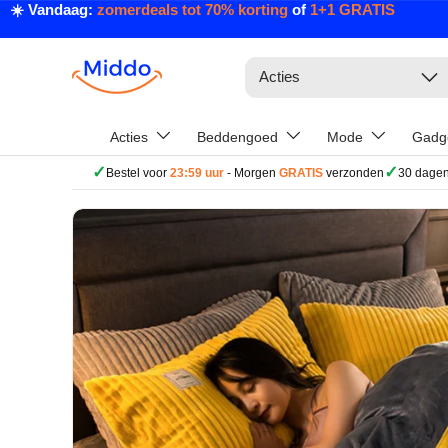
☀️ Vandaag:
zomerdeals tot 70% korting
of
1+1 GRATIS
Ga naar inhoud
Zoeken
Acties
Acties
Beddengoed
Mode
Gadg
✓
✓
Bestel voor
23:59 uur
- Morgen
GRATIS
verzonden
30 dagen
Ga direct naar productinformatie