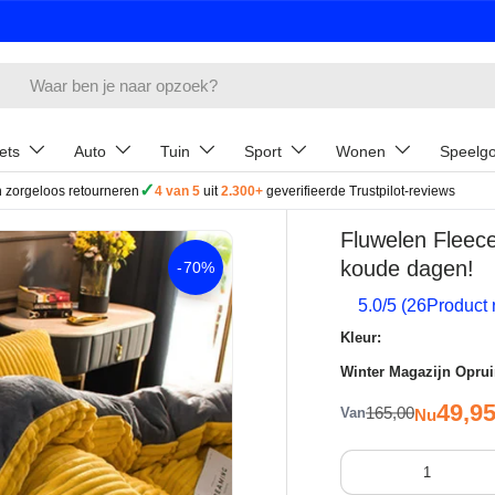
ets
Auto
Tuin
Sport
Wonen
Speelg
✓
 zorgeloos retourneren
4 van 5
uit
2.300+
geverifieerde Trustpilot-reviews
Fluwelen Fleec
koude dagen!
-
70%
5.0
/5 (
26
Product 
Kleur:
Winter Magazijn Opru
Verkoo
49,9
Reguliere prijs
165,00
Van
Nu
Aantal