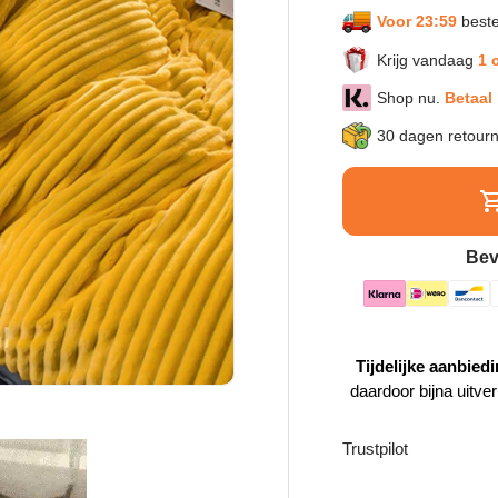
Voor 23:59
beste
Krijg vandaag
1 
Shop nu.
Betaal 
30 dagen retour
Bev
Tijdelijke aanbiedi
daardoor bijna uitve
Trustpilot