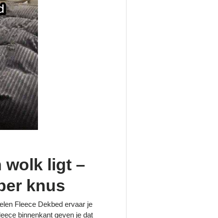
 wolk ligt –
per knus
elen Fleece Dekbed ervaar je
leece binnenkant geven je dat