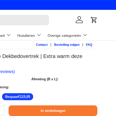
Inloggen
Winkelwage
oed
Huisdieren
Overige categorieën
Contact
Bestelling volgen
FAQ
e Dekbedovertrek | Extra warm deze
reviews)
Afmeting (B x L):
iming:
pprijs
5
Bespaar
€115,05
In winkelwagen