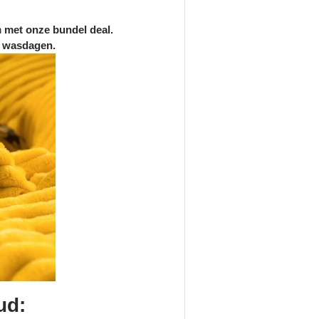
n
met onze bundel deal.
 wasdagen.
ud: