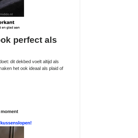
ook perfect als
doet: dit dekbed voelt altijd als
maken het ook ideaal als plaid of
k moment
f kussenslopen!