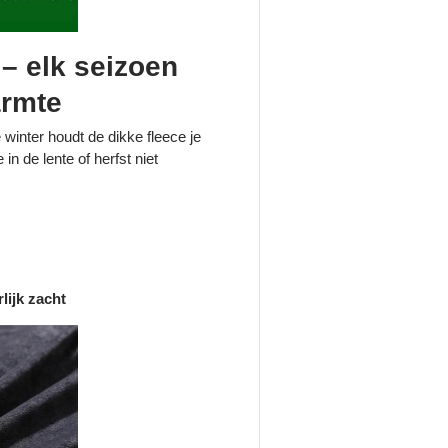
– elk seizoen
armte
 winter houdt de dikke fleece je
in de lente of herfst niet
rlijk zacht