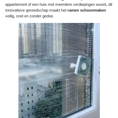
Bestelling volgen
appartement of een huis met meerdere verdiepingen woont, dit
innovatieve gereedschap maakt het
ramen schoonmaken
Vacatures bij Middo
veilig, snel en zonder gedoe.
Veelgestelde vragen
Servicevoorwaarden
Betaalmogelijkheden
Bestelling herroepen
Ruilen en retourneren
Bestellingen & levering
Algemene voorwaarden
Wij steunen KWF, doe je mee?