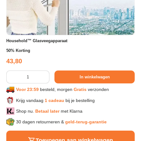
Sport & Herstel
Wonen & Interieur
Household™ Glasveegapparaat
50% Korting
Kids & Speelgoed
Reguliere prijs
43,80
Huisdieren
Aantal
In winkelwagen
Voor 23:59
besteld, morgen
Gratis
verzonden
Huishouden & Schoonmaak
Krijg vandaag
1 cadeau
bij je bestelling
Keuken & Koken
Shop nu.
Betaal later
met Klarna
30 dagen retourneren &
geld-terug-garantie
Verlichting & Sfeer
Toevoegen aan winkelwagen