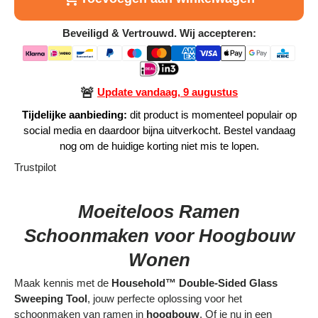
Alle Producten
Beveiligd & Vertrouwd. Wij accepteren:
Alle collecties
🚨
Update vandaag, 9 augustus
Tijdelijke aanbieding:
dit product is momenteel populair op
social media en daardoor bijna uitverkocht. Bestel vandaag
Volg je bestelling
nog om de huidige korting niet mis te lopen.
Trustpilot
Blogs
Moeiteloos Ramen
Contact
Schoonmaken voor Hoogbouw
Over ons
Wonen
Privacy policy
Maak kennis met de
Household™ Double-Sided Glass
Alle categorieën
Sweeping Tool
, jouw perfecte oplossing voor het
schoonmaken van ramen in
hoogbouw
. Of je nu in een