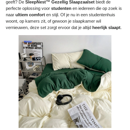
geeft? De
SleepNest™ Gezellig Slaapzaalset
biedt de
Bestelling volgen
perfecte oplossing voor
studenten
en iedereen die op zoek is
naar
ultiem comfort
en stijl. Of je nu in een studentenhuis
Vacatures bij Middo
woont, op kamers zit, of gewoon je slaapkamer wil
vernieuwen, deze set zorgt ervoor dat je altijd
heerlijk slaapt
.
Veelgestelde vragen
Servicevoorwaarden
Betaalmogelijkheden
Bestelling herroepen
Ruilen en retourneren
Bestellingen & levering
Algemene voorwaarden
Wij steunen KWF, doe je mee?