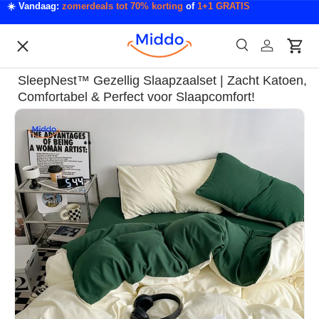
☀️ Vandaag:
zomerdeals tot 70% korting
of
1+1 GRATIS
Ga naar inhoud
Menu
Zoeken
Inloggen
Wink
Zoeken
Acties
SleepNest™ Gezellig Slaapzaalset | Zacht Katoen,
Acties & Deals
Comfortabel & Perfect voor Slaapcomfort!
Ga direct naar productinformatie
Slaapkamer & Badkamer
Mode & Accessoires
Tech & Gadgets
Auto & Klussen
Tuin & Outdoor