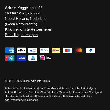
Adres:
Koggeschuit 32
1693PC Wervershoof
Noord-Holland, Nederland
(Geen Retouradres)
Klik hier om te Retourneren
Bestelling herroepen
Geaccepteerde betaalmethoden
© 2021 - 2026
Middo
. Altijd iets unieks.
Acties & Deals
Slaapkamer & Badkamer
Mode & Accessoires
Tech & Gadgets
Auto & Klussen
Tuin & Outdoor
Sport & Herstel
Wonen & Interieur
Kids & Speelgoed
Huisdieren
Huishouden & Schoonmaak
Keuken & Koken
Verlichting & Sfeer
Alle Producten
Alle collecties