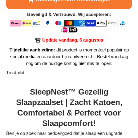
Alle Producten
Beveiligd & Vertrouwd. Wij accepteren:
Alle collecties
🚨
Update vandaag, 6 augustus
Tijdelijke aanbieding:
dit product is momenteel populair op
social media en daardoor bijna uitverkocht. Bestel vandaag
Volg je bestelling
nog om de huidige korting niet mis te lopen.
Trustpilot
Blogs
SleepNest™ Gezellig
Contact
Slaapzaalset | Zacht Katoen,
Over ons
Comfortabel & Perfect voor
Privacy policy
Slaapcomfort!
Alle categorieën
Ben je op zoek naar beddengoed dat je slaap een upgrade