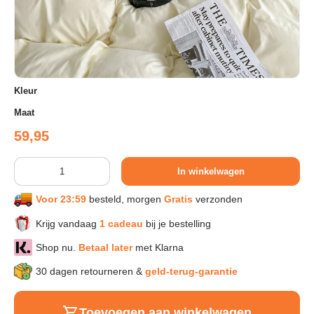
Sport & Herstel
Wonen & Interieur
Kleur
Maat
Kids & Speelgoed
Reguliere prijs
59,95
Huisdieren
Aantal
In winkelwagen
Voor 23:59
besteld, morgen
Gratis
verzonden
Huishouden & Schoonmaak
Krijg vandaag
1 cadeau
bij je bestelling
Keuken & Koken
Shop nu.
Betaal later
met Klarna
30 dagen retourneren &
geld-terug-garantie
Verlichting & Sfeer
Toevoegen aan winkelwagen