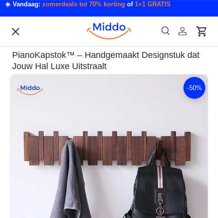
☀️ Vandaag:
zomerdeals tot 70% korting
of
1+1 GRATIS
Ga naar inhoud
Menu
Zoeken
Inloggen
Wink
Zoeken
Acties
PianoKapstok™ – Handgemaakt Designstuk dat
Acties & Deals
Jouw Hal Luxe Uitstraalt
-
50%
Ga direct naar productinformatie
Slaapkamer & Badkamer
Mode & Accessoires
Tech & Gadgets
Auto & Klussen
Tuin & Outdoor