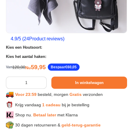
Sport & Herstel
Wonen & Interieur
4.9
/5 (
24
Product reviews)
Kies een Houtsoort:
Kids & Speelgoed
Kies het aantal haken:
Verkoopprijs
59,95
Reguliere prijs
120,00
Van
Bespaar
€60,05
Nu
Huisdieren
Aantal
In winkelwagen
Huishouden & Schoonmaak
Voor 23:59
besteld, morgen
Gratis
verzonden
Keuken & Koken
Krijg vandaag
1 cadeau
bij je bestelling
Shop nu.
Betaal later
met Klarna
Verlichting & Sfeer
30 dagen retourneren &
geld-terug-garantie