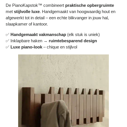
Bestelling volgen
De PianoKapstok™ combineert
praktische opbergruimte
met
stijlvolle luxe
. Handgemaakt van hoogwaardig hout en
Vacatures bij Middo
afgewerkt tot in detail – een echte blikvanger in jouw hal,
slaapkamer of kantoor.
Veelgestelde vragen
✅
Handgemaakt vakmanschap
(elk stuk is uniek)
Servicevoorwaarden
✅ Inklapbare haken →
ruimtebesparend design
✅
Luxe piano-look
– chique en stijlvol
Betaalmogelijkheden
Bestelling herroepen
Ruilen en retourneren
Bestellingen & levering
Algemene voorwaarden
Wij steunen KWF, doe je mee?