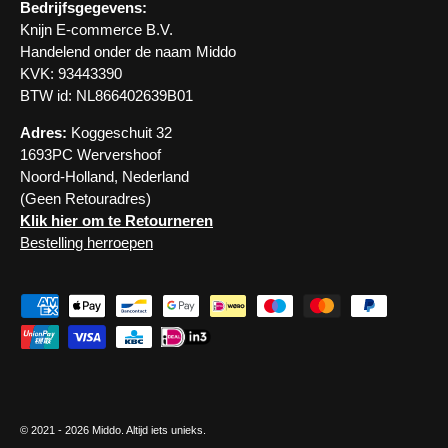
Bedrijfsgegevens:
Knijn E-commerce B.V.
Handelend onder de naam Middo
KVK: 93443390
BTW id: NL866402639B01
Adres:
Koggeschuit 32
1693PC Wervershoof
Noord-Holland, Nederland
(Geen Retouradres)
Klik hier om te Retourneren
Bestelling herroepen
Geaccepteerde betaalmethoden
© 2021 - 2026
Middo
. Altijd iets unieks.