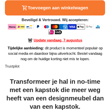
Alle Producten
Toevoegen aan winkelwagen
Beveiligd & Vertrouwd. Wij accepteren:
Alle collecties
🚨
Update vandaag, 7 augustus
Tijdelijke aanbieding:
dit product is momenteel populair op
Volg je bestelling
social media en daardoor bijna uitverkocht. Bestel vandaag
nog om de huidige korting niet mis te lopen.
Blogs
Trustpilot
Contact
Transformeer je hal in no-time
Over ons
met een kapstok die meer weg
Privacy policy
heeft van een designmeubel dan
Alle categorieën
van een kapstok.