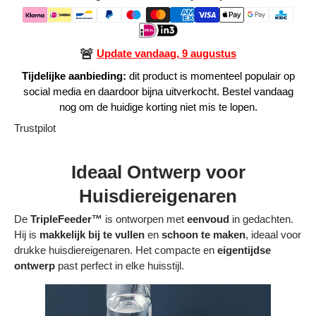
Alle Producten
🚨
Update vandaag, 9 augustus
Alle collecties
Tijdelijke aanbieding:
dit product is momenteel populair op
social media en daardoor bijna uitverkocht. Bestel vandaag
nog om de huidige korting niet mis te lopen.
Trustpilot
Volg je bestelling
Ideaal Ontwerp voor
Blogs
Huisdiereigenaren
Contact
De
TripleFeeder™
is ontworpen met
eenvoud
in gedachten.
Hij is
makkelijk bij te vullen
en
schoon te maken
, ideaal voor
Over ons
drukke huisdiereigenaren. Het compacte en
eigentijdse
ontwerp
past perfect in elke huisstijl.
Privacy policy
Alle categorieën