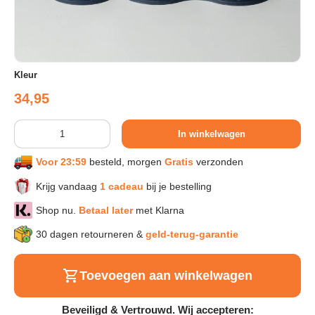
Sport & Herstel
Kleur
Wonen & Interieur
Reguliere prijs
34,95
Kids & Speelgoed
Aantal
In winkelwagen
Huisdieren
Voor 23:59
besteld, morgen
Gratis
verzonden
Krijg vandaag
1 cadeau
bij je bestelling
Huishouden & Schoonmaak
Shop nu.
Betaal later
met Klarna
30 dagen retourneren &
geld-terug-garantie
Keuken & Koken
Toevoegen aan winkelwagen
Verlichting & Sfeer
Beveiligd & Vertrouwd. Wij accepteren: