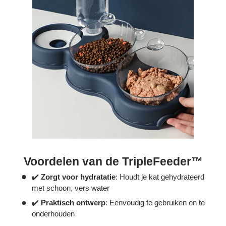
Bestelling volgen
Vacatures bij Middo
Veelgestelde vragen
Servicevoorwaarden
Betaalmogelijkheden
Bestelling herroepen
Ruilen en retourneren
Bestellingen & levering
Voordelen van de TripleFeeder™
Algemene voorwaarden
✔️
Zorgt voor hydratatie
: Houdt je kat gehydrateerd
met schoon, vers water
Wij steunen KWF, doe je mee?
✔️
Praktisch ontwerp
: Eenvoudig te gebruiken en te
onderhouden