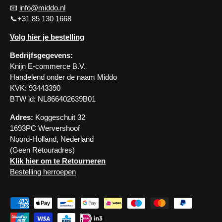
📧
info@middo.nl
📞+31 85 130 1668
Volg hier je bestelling
Bedrijfsgegevens:
Knijn E-commerce B.V.
Handelend onder de naam Middo
KVK: 93443390
BTW id: NL866402639B01
Adres:
Koggeschuit 32
1693PC Wervershoof
Noord-Holland, Nederland
(Geen Retouradres)
Klik hier om te Retourneren
Bestelling herroepen
Geaccepteerde betaalmethoden