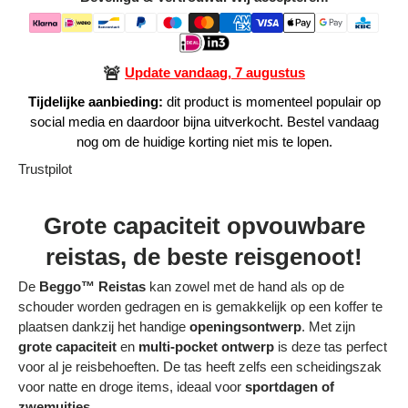
Alle Producten
🚨
Update vandaag, 7 augustus
Alle collecties
Tijdelijke aanbieding:
dit product is momenteel populair op
social media en daardoor bijna uitverkocht. Bestel vandaag
nog om de huidige korting niet mis te lopen.
Trustpilot
Volg je bestelling
Grote capaciteit opvouwbare
Blogs
reistas, de beste reisgenoot!
Contact
De
Beggo™ Reistas
kan zowel met de hand als op de
Over ons
schouder worden gedragen en is gemakkelijk op een koffer te
plaatsen dankzij het handige
openingsontwerp
. Met zijn
Privacy policy
grote capaciteit
en
multi-pocket ontwerp
is deze tas perfect
voor al je reisbehoeften. De tas heeft zelfs een scheidingszak
Alle categorieën
voor natte en droge items, ideaal voor
sportdagen of
zwemuitjes
.