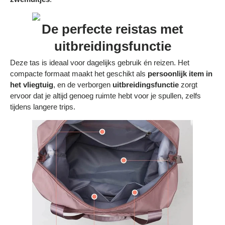
Bestelling volgen
De perfecte reistas met
Vacatures bij Middo
uitbreidingsfunctie
Veelgestelde vragen
Deze tas is ideaal voor dagelijks gebruik én reizen. Het
Servicevoorwaarden
compacte formaat maakt het geschikt als
persoonlijk item in
het vliegtuig
, en de verborgen
uitbreidingsfunctie
zorgt
Betaalmogelijkheden
ervoor dat je altijd genoeg ruimte hebt voor je spullen, zelfs
tijdens langere trips.
Bestelling herroepen
Ruilen en retourneren
Bestellingen & levering
Algemene voorwaarden
Wij steunen KWF, doe je mee?