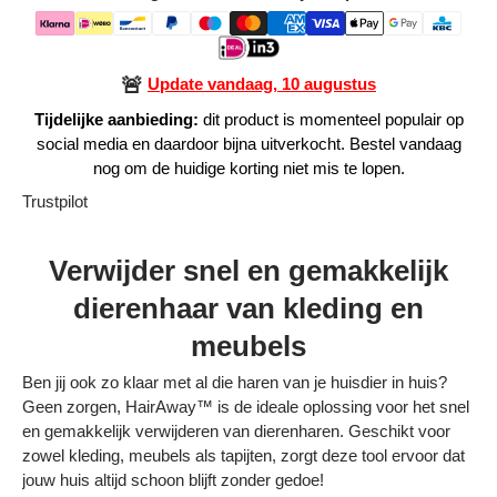
Alle Producten
🚨
Update vandaag, 10 augustus
Alle collecties
Tijdelijke aanbieding:
dit product is momenteel populair op
social media en daardoor bijna uitverkocht. Bestel vandaag
nog om de huidige korting niet mis te lopen.
Trustpilot
Volg je bestelling
Verwijder snel en gemakkelijk
Blogs
dierenhaar van kleding en
Contact
meubels
Over ons
Ben jij ook zo klaar met al die haren van je huisdier in huis?
Geen zorgen, HairAway™ is de ideale oplossing voor het snel
Privacy policy
en gemakkelijk verwijderen van dierenharen. Geschikt voor
zowel kleding, meubels als tapijten, zorgt deze tool ervoor dat
Alle categorieën
jouw huis altijd schoon blijft zonder gedoe!