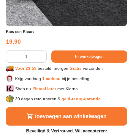
Sport & Herstel
Kies een Kleur:
Wonen & Interieur
Reguliere prijs
19,90
Kids & Speelgoed
Aantal
In winkelwagen
Huisdieren
Voor 23:59
besteld, morgen
Gratis
verzonden
Krijg vandaag
1 cadeau
bij je bestelling
Huishouden & Schoonmaak
Shop nu.
Betaal later
met Klarna
30 dagen retourneren &
geld-terug-garantie
Keuken & Koken
Toevoegen aan winkelwagen
Verlichting & Sfeer
Beveiligd & Vertrouwd. Wij accepteren: