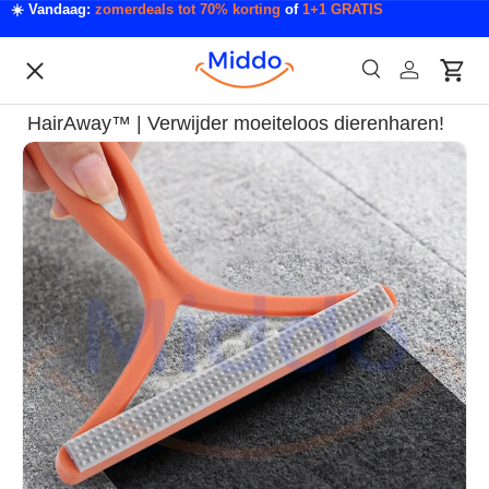
☀️ Vandaag:
zomerdeals tot 70% korting
of
1+1 GRATIS
Ga naar inhoud
Menu
Zoeken
Inloggen
Wink
Zoeken
Acties
HairAway™ | Verwijder moeiteloos dierenharen!
Acties & Deals
Ga direct naar productinformatie
Slaapkamer & Badkamer
Mode & Accessoires
Tech & Gadgets
Auto & Klussen
Tuin & Outdoor