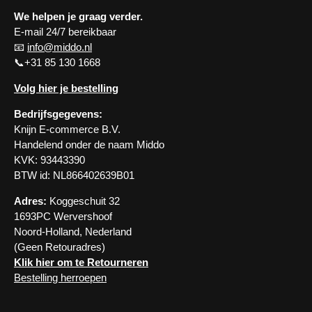
We helpen je graag verder.
E-mail 24/7 bereikbaar
📧
info@middo.nl
📞+31 85 130 1668
Volg hier je bestelling
Bedrijfsgegevens:
Knijn E-commerce B.V.
Handelend onder de naam Middo
KVK: 93443390
BTW id: NL866402639B01
Adres:
Koggeschuit 32
1693PC Wervershoof
Noord-Holland, Nederland
(Geen Retouradres)
Klik hier om te Retourneren
Bestelling herroepen