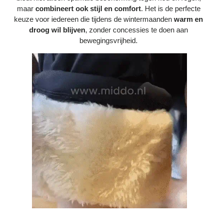
Bestelling volgen
maar
combineert ook
stijl en comfort
. Het is de perfecte
keuze voor iedereen die tijdens de wintermaanden
warm en
Vacatures bij Middo
droog wil blijven
, zonder concessies te doen aan
bewegingsvrijheid.
Veelgestelde vragen
Servicevoorwaarden
Betaalmogelijkheden
Bestelling herroepen
Ruilen en retourneren
Bestellingen & levering
Algemene voorwaarden
Wij steunen KWF, doe je mee?