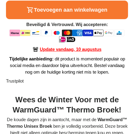
Alle Producten
Toevoegen aan winkelwagen
Beveiligd & Vertrouwd. Wij accepteren:
Alle collecties
🚨
Update vandaag, 10 augustus
Tijdelijke aanbieding:
dit product is momenteel populair op
Volg je bestelling
social media en daardoor bijna uitverkocht. Bestel vandaag
nog om de huidige korting niet mis te lopen.
Blogs
Trustpilot
Contact
Wees de Winter Voor met de
Over ons
WarmGuard™ Thermo Broek!
Privacy policy
De koude dagen zijn in aantocht, maar met de
WarmGuard™
Alle categorieën
Thermo Unisex Broek
ben je volledig voorbereid. Deze broek
biedt niet alleen optimale bescherming tegen kou en regen,