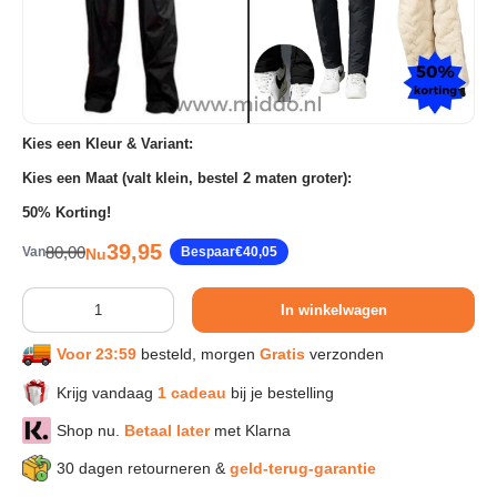
Sport & Herstel
Wonen & Interieur
Kies een Kleur & Variant:
Kies een Maat (valt klein, bestel 2 maten groter):
Kids & Speelgoed
50% Korting!
Verkoopprijs
39,95
Reguliere prijs
80,00
Van
Bespaar
€40,05
Nu
Huisdieren
Aantal
In winkelwagen
Huishouden & Schoonmaak
Voor 23:59
besteld, morgen
Gratis
verzonden
Keuken & Koken
Krijg vandaag
1 cadeau
bij je bestelling
Shop nu.
Betaal later
met Klarna
Verlichting & Sfeer
30 dagen retourneren &
geld-terug-garantie