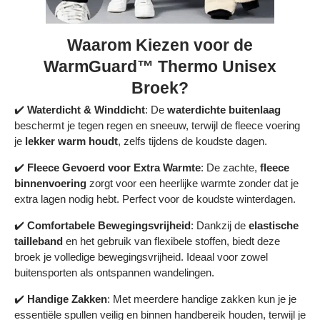
Waarom Kiezen voor de
WarmGuard™ Thermo Unisex
Broek?
✔️
Waterdicht & Winddicht
: De
waterdichte buitenlaag
beschermt je tegen regen en sneeuw, terwijl de fleece voering
je
lekker warm houdt
, zelfs tijdens de koudste dagen.
✔️
Fleece Gevoerd voor Extra Warmte
: De zachte,
fleece
binnenvoering
zorgt voor een heerlijke warmte zonder dat je
extra lagen nodig hebt. Perfect voor de koudste winterdagen.
✔️
Comfortabele Bewegingsvrijheid
: Dankzij de
elastische
tailleband
en het gebruik van flexibele stoffen, biedt deze
broek je volledige bewegingsvrijheid. Ideaal voor zowel
buitensporten als ontspannen wandelingen.
✔️
Handige Zakken
: Met meerdere handige zakken kun je je
essentiële spullen veilig en binnen handbereik houden, terwijl je