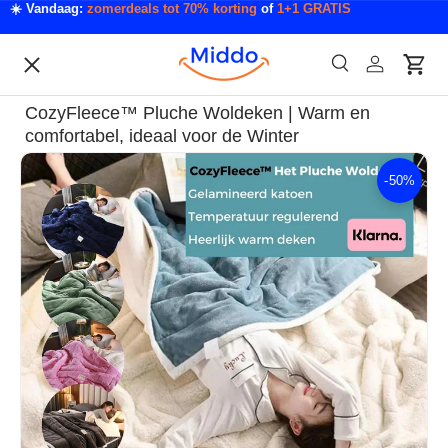
☀️ Vandaag:
zomerdeals tot 70% korting
of
1+1 GRATIS
Ga naar inhoud
Menu
Zoeken
Inloggen
Wink
Zoeken
Acties
CozyFleece™ Pluche Woldeken | Warm en
Acties & Deals
comfortabel, ideaal voor de Winter
-
50%
Ga direct naar productinformatie
Slaapkamer & Badkamer
Mode & Accessoires
Tech & Gadgets
Auto & Klussen
Tuin & Outdoor