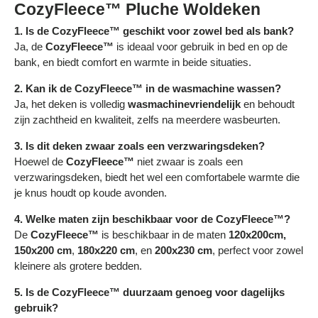
Γ
CozyFleece™ Pluche Woldeken
1. Is de CozyFleece™ geschikt voor zowel bed als bank?
Ja, de
CozyFleece™
is ideaal voor gebruik in bed en op de
bank, en biedt comfort en warmte in beide situaties.
2. Kan ik de CozyFleece™ in de wasmachine wassen?
Ja, het deken is volledig
wasmachinevriendelijk
en behoudt
zijn zachtheid en kwaliteit, zelfs na meerdere wasbeurten.
3. Is dit deken zwaar zoals een verzwaringsdeken?
Hoewel de
CozyFleece™
niet zwaar is zoals een
verzwaringsdeken, biedt het wel een comfortabele warmte die
je knus houdt op koude avonden.
4. Welke maten zijn beschikbaar voor de CozyFleece™?
De
CozyFleece™
is beschikbaar in de maten
120x200cm,
150x200 cm
,
180x220 cm
, en
200x230 cm
, perfect voor zowel
kleinere als grotere bedden.
5. Is de CozyFleece™ duurzaam genoeg voor dagelijks
gebruik?