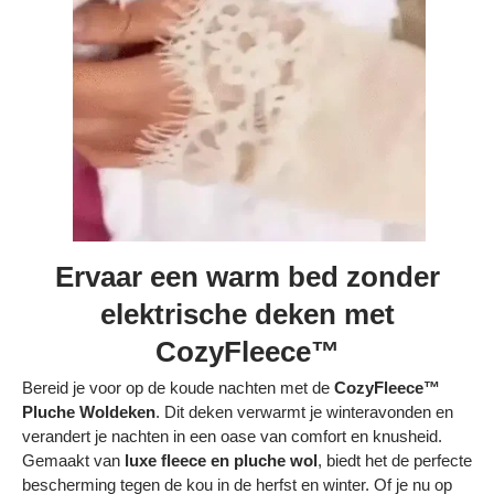
Bestelling volgen
Vacatures bij Middo
Veelgestelde vragen
Servicevoorwaarden
Betaalmogelijkheden
Bestelling herroepen
Ervaar een warm bed zonder
Ruilen en retourneren
elektrische deken met
Bestellingen & levering
CozyFleece™
Algemene voorwaarden
Bereid je voor op de koude nachten met de
CozyFleece™
Pluche Woldeken
. Dit deken verwarmt je winteravonden en
Wij steunen KWF, doe je mee?
verandert je nachten in een oase van comfort en knusheid.
Gemaakt van
luxe fleece en pluche wol
, biedt het de perfecte
bescherming tegen de kou in de herfst en winter. Of je nu op