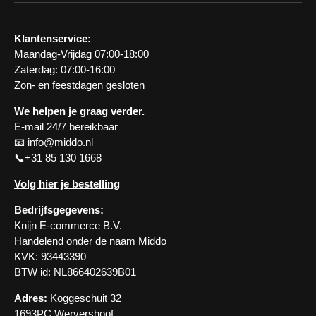
Klantenservice:
Maandag-Vrijdag 07:00-18:00
Zaterdag: 07:00-16:00
Zon- en feestdagen gesloten
We helpen je graag verder.
E-mail 24/7 bereikbaar
📧
info@middo.nl
📞+31 85 130 1668
Volg hier je bestelling
Bedrijfsgegevens:
Knijn E-commerce B.V.
Handelend onder de naam Middo
KVK: 93443390
BTW id: NL866402639B01
Adres:
Koggeschuit 32
1693PC Wervershoof