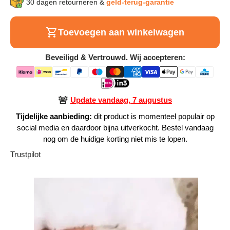
30 dagen retourneren &
geld-terug-garantie
Alle Producten
Toevoegen aan winkelwagen
Alle collecties
Beveiligd & Vertrouwd. Wij accepteren:
🚨
Update vandaag, 7 augustus
Volg je bestelling
Tijdelijke aanbieding:
dit product is momenteel populair op
social media en daardoor bijna uitverkocht. Bestel vandaag
Blogs
nog om de huidige korting niet mis te lopen.
Contact
Trustpilot
Over ons
Privacy policy
Alle categorieën