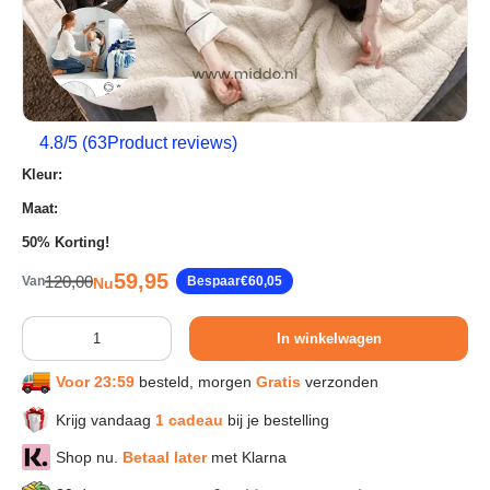
Sport & Herstel
Wonen & Interieur
4.8
/5 (
63
Product reviews)
Kleur:
Kids & Speelgoed
Maat:
50% Korting!
Huisdieren
Verkoopprijs
59,95
Reguliere prijs
120,00
Van
Bespaar
€60,05
Nu
Huishouden & Schoonmaak
Aantal
In winkelwagen
Voor 23:59
besteld, morgen
Gratis
verzonden
Keuken & Koken
Krijg vandaag
1 cadeau
bij je bestelling
Verlichting & Sfeer
Shop nu.
Betaal later
met Klarna