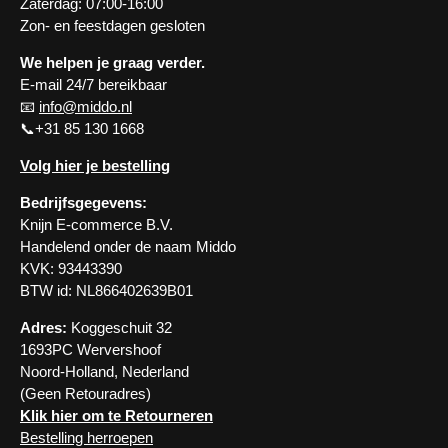
Zaterdag: 07:00-16:00
Zon- en feestdagen gesloten
We helpen je graag verder.
E-mail 24/7 bereikbaar
📧
info@middo.nl
📞+31 85 130 1668
Volg hier je bestelling
Bedrijfsgegevens:
Knijn E-commerce B.V.
Handelend onder de naam Middo
KVK: 93443390
BTW id: NL866402639B01
Adres:
Koggeschuit 32
1693PC Wervershoof
Noord-Holland, Nederland
(Geen Retouradres)
Klik hier om te Retourneren
Bestelling herroepen