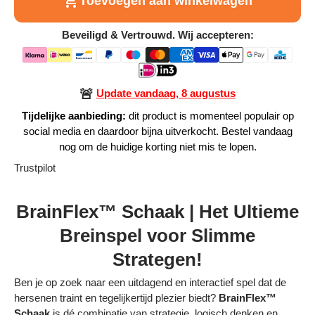
Toevoegen aan winkelwagen
Alle Producten
Beveiligd & Vertrouwd. Wij accepteren:
Alle collecties
🚨
Update vandaag, 8 augustus
Tijdelijke aanbieding:
dit product is momenteel populair op
social media en daardoor bijna uitverkocht. Bestel vandaag
Volg je bestelling
nog om de huidige korting niet mis te lopen.
Trustpilot
Blogs
Contact
BrainFlex™ Schaak | Het Ultieme
Breinspel voor Slimme
Over ons
Strategen!
Privacy policy
Ben je op zoek naar een uitdagend en interactief spel dat de
Alle categorieën
hersenen traint en tegelijkertijd plezier biedt?
BrainFlex™
Schaak
is dé combinatie van strategie, logisch denken en