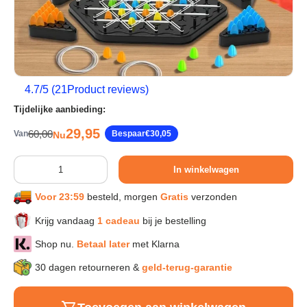
Sport & Herstel
Wonen & Interieur
4.7
/5 (
21
Product reviews)
Tijdelijke aanbieding:
Kids & Speelgoed
Verkoopprijs
29,95
Reguliere prijs
60,00
Van
Bespaar
€30,05
Nu
Huisdieren
Aantal
In winkelwagen
Voor 23:59
besteld, morgen
Gratis
verzonden
Huishouden & Schoonmaak
Krijg vandaag
1 cadeau
bij je bestelling
Keuken & Koken
Shop nu.
Betaal later
met Klarna
30 dagen retourneren &
geld-terug-garantie
Verlichting & Sfeer