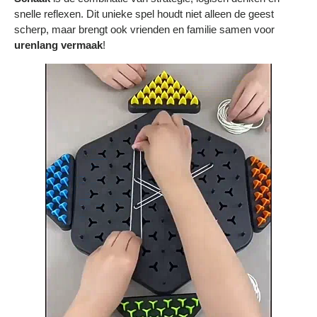
Bestelling volgen
snelle reflexen. Dit unieke spel houdt niet alleen de geest
scherp, maar brengt ook vrienden en familie samen voor
Vacatures bij Middo
urenlang vermaak
!
Veelgestelde vragen
Servicevoorwaarden
Betaalmogelijkheden
Bestelling herroepen
Ruilen en retourneren
Bestellingen & levering
Algemene voorwaarden
Wij steunen KWF, doe je mee?