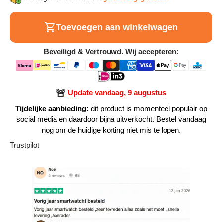
Alle Producten
Toevoegen aan winkelwagen
Alle collecties
Beveiligd & Vertrouwd. Wij accepteren:
🚨
Update vandaag, 9 augustus
Volg je bestelling
Tijdelijke aanbieding:
dit product is momenteel populair op
social media en daardoor bijna uitverkocht. Bestel vandaag
Blogs
nog om de huidige korting niet mis te lopen.
Contact
Trustpilot
Over ons
Privacy policy
Alle categorieën