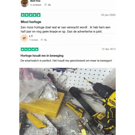
Bestelling volgen
Vacatures bij Middo
Veelgestelde vragen
Servicevoorwaarden
Betaalmogelijkheden
Bestelling herroepen
Ruilen en retourneren
Bestellingen & levering
Algemene voorwaarden
Wij steunen KWF, doe je mee?