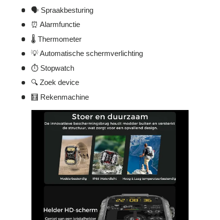
🗣️ Spraakbesturing
⏰ Alarmfunctie
🌡️ Thermometer
💡 Automatische schermverlichting
⏱️ Stopwatch
🔍 Zoek device
🧮 Rekenmachine