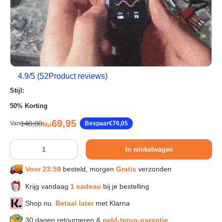
Sport & Herstel
Wonen & Interieur
4.9
/5 (
52
Product reviews)
Kids & Speelgoed
Stijl:
50% Korting
Huisdieren
Verkoopprijs
69,95
Reguliere prijs
140,00
Van
Bespaar
€70,05
Nu
Huishouden & Schoonmaak
Aantal
In winkelwagen
Voor 23:59
besteld, morgen
Gratis
verzonden
Keuken & Koken
Krijg vandaag
1 cadeau
bij je bestelling
Shop nu.
Betaal later
met Klarna
Verlichting & Sfeer
30 dagen retourneren &
geld-terug-garantie