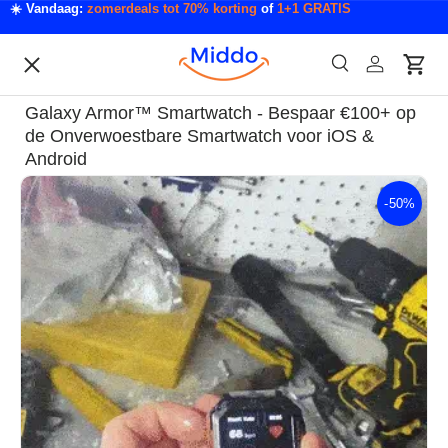
☀️ Vandaag:
zomerdeals tot 70% korting
of
1+1 GRATIS
Ga naar inhoud
Menu
Zoeken
Inloggen
Wink
Zoeken
Acties
Galaxy Armor™ Smartwatch - Bespaar €100+ op
Acties & Deals
de Onverwoestbare Smartwatch voor iOS &
Android
Slaapkamer & Badkamer
-
50%
Ga direct naar productinformatie
Mode & Accessoires
Tech & Gadgets
Auto & Klussen
Tuin & Outdoor