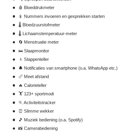
Γ
🩸 Bloeddrukmeter
📱 Nummers invoeren en gesprekken starten
🌡️ Bloedzuurstofmeter
🌡️ Lichaamstemperatuur-meter
🔄 Menstruatie meter
🛌 Slaapmonitor
🚶 Stappenteller
🔔 Notificaties van smartphone (o.a. WhatsApp etc.)
📏 Meet afstand
🔥 Calorieteller
🏋️ 123+ sportmodi
🏃 Activiteitstracker
⏰ Slimme wekker
🎵 Muziek bediening (o.a. Spotify)
📸 Camerabediening