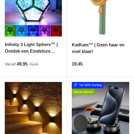
Bestelling volgen
Vacatures bij Middo
Veelgestelde vragen
Servicevoorwaarden
Infinity 3 Light Sphere™ |
KatKam™ | Geen haar en
Ontdek een Eindeloze
snel klaar!
Betaalmogelijkheden
Wereld van Licht en Illusie
Verkoopprijs
Reguliere prijs
49,95
19,45
Vanaf
Reguliere prijs
75,00
Bestelling herroepen
Ruilen en retourneren
Tot 50% korting
Bestellingen & levering
Nieuw binnen
Algemene voorwaarden
Wij steunen KWF, doe je mee?