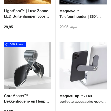
LightSpot™ | Luxe Zonne-
Magnevo™
LED Buitenlampen voor
Telefoonhouder | 360°
een Sfeervolle en
draaibaar, magsafe en
Reguliere prijs
Verkoopprijs
29,95
29,95
Energiebesparende Tuin
compact
Reguliere prijs
60,00
30% korting
CoreMaster™
MagnetClip™ - Het
Bekkenbodem- en Heup
perfecte accessoire voor
Trainer | Unisex
thuiswerkers