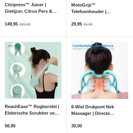
Citripress™ Juicer |
MotoGrip™
Gietijzer, Citrus Pers &
Telefoonhouder |
Sport & Herstel
Vers Sap Gemakkelijk
Waterdicht, Stevig &
Verkoopprijs
Verkoopprijs
149,95
29,95
Reguliere prijs
Touchscreen-Vriendelijk!
Reguliere prijs
300,00
55,00
Wonen & Interieur
Kids & Speelgoed
Huisdieren
Huishouden & Schoonmaak
Keuken & Koken
ReachEase™ Rugborstel |
6-Wiel Drukpunt Nek
Elektrische Scrubber voor
Massager | Directe
Moeilijk Bereikbare
Pijnverlichting
Verlichting & Sfeer
Reguliere prijs
Reguliere prijs
56,95
30,00
Plekken