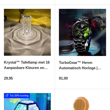
Alle Producten
Alle collecties
Volg je bestelling
Blogs
Krystal™ Tafellamp met 16
TurboGear™ Heren
Aanpasbare Kleuren en
Automatisch Horloge |
Contact
Touchpad
Waterdicht & Duurzaam
Reguliere prijs
Reguliere prijs
29,95
81,00
Design
Over ons
Privacy policy
Tot 39% korting
Alle categorieën