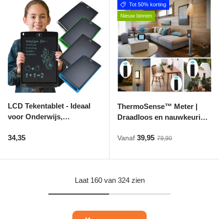
Tot 50% korting
Nieuw binnen
LCD Tekentablet - Ideaal
ThermoSense™ Meter |
voor Onderwijs,
Draadloos en nauwkeurige
Creativiteit en
Temperatuur &
Reguliere prijs
Verkoopprijs
34,35
39,95
Thuisgebruik
Luchtvochtigheid meting
Vanaf
Reguliere prijs
79,90
Laat 160 van 324 zien