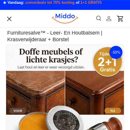
☀️ Vandaag:
zomerdeals tot 70% korting
of
1+1 GRATIS
Ga naar inhoud
Menu
Zoeken
Inloggen
Wink
Zoeken
Acties
Furnituresalve™ - Leer- En Houtbalsem |
Acties & Deals
Krasverwijderaar + Borstel
-
50%
Ga direct naar productinformatie
Slaapkamer & Badkamer
Mode & Accessoires
Tech & Gadgets
Auto & Klussen
Tuin & Outdoor