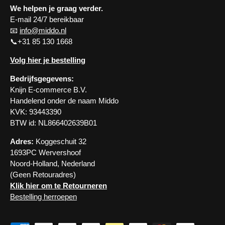
We helpen je graag verder.
E-mail 24/7 bereikbaar
📧
info@middo.nl
📞+31 85 130 1668
Volg hier je bestelling
Bedrijfsgegevens:
Knijn E-commerce B.V.
Handelend onder de naam Middo
KVK: 93443390
BTW id: NL866402639B01
Adres:
Koggeschuit 32
1693PC Wervershoof
Noord-Holland, Nederland
(Geen Retouradres)
Klik hier om te Retourneren
Bestelling herroepen