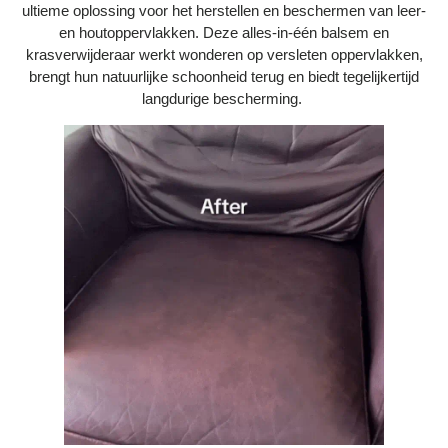
ultieme oplossing voor het herstellen en beschermen van leer-
Bestelling volgen
en houtoppervlakken. Deze alles-in-één balsem en
krasverwijderaar werkt wonderen op versleten oppervlakken,
Vacatures bij Middo
brengt hun natuurlijke schoonheid terug en biedt tegelijkertijd
Veelgestelde vragen
langdurige bescherming.
Servicevoorwaarden
Betaalmogelijkheden
Bestelling herroepen
Ruilen en retourneren
Bestellingen & levering
Algemene voorwaarden
Wij steunen KWF, doe je mee?