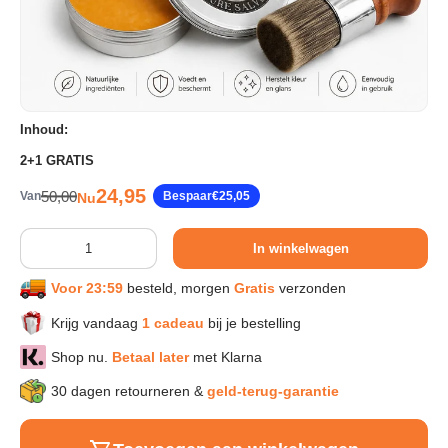
Sport & Herstel
Wonen & Interieur
Inhoud:
2+1 GRATIS
Kids & Speelgoed
Verkoopprijs
24,95
Reguliere prijs
50,00
Van
Bespaar
€25,05
Nu
Huisdieren
Aantal
In winkelwagen
Voor 23:59
besteld, morgen
Gratis
verzonden
Huishouden & Schoonmaak
Krijg vandaag
1 cadeau
bij je bestelling
Keuken & Koken
Shop nu.
Betaal later
met Klarna
30 dagen retourneren &
geld-terug-garantie
Verlichting & Sfeer