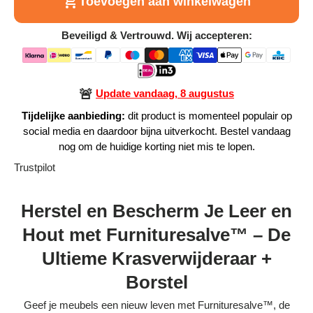
Toevoegen aan winkelwagen
Alle Producten
Beveiligd & Vertrouwd. Wij accepteren:
Alle collecties
🚨
Update vandaag, 8 augustus
Tijdelijke aanbieding:
dit product is momenteel populair op
social media en daardoor bijna uitverkocht. Bestel vandaag
Volg je bestelling
nog om de huidige korting niet mis te lopen.
Trustpilot
Blogs
Contact
Herstel en Bescherm Je Leer en
Hout met Furnituresalve™ – De
Over ons
Ultieme Krasverwijderaar +
Privacy policy
Borstel
Alle categorieën
Geef je meubels een nieuw leven met Furnituresalve™, de