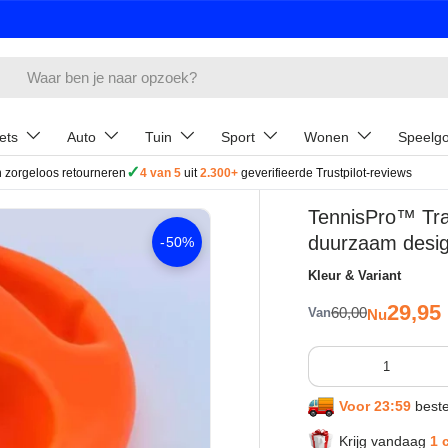
ets
Auto
Tuin
Sport
Wonen
Speelg
✓
 zorgeloos retourneren
4 van 5
uit
2.300+
geverifieerde Trustpilot-reviews
TennisPro™ Trai
duurzaam desi
-
50%
Kleur & Variant
Verkoop
29,95
Reguliere prijs
60,00
Van
Nu
Aantal
Voor 23:59
beste
Krijg vandaag
1 