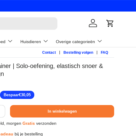
Inloggen
Winkelwage
oed
Huisdieren
Overige categorieën
Contact
Bestelling volgen
FAQ
ner | Solo-oefening, elastisch snoer &
gn
prijs
Bespaar
€30,05
In winkelwagen
ld, morgen
Gratis
verzonden
cadeau
bij je bestelling