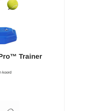
sPro™ Trainer
n koord