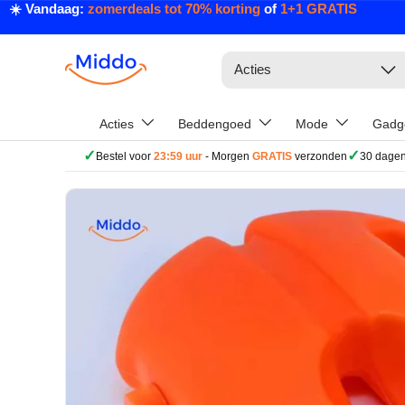
☀️ Vandaag:
zomerdeals tot 70% korting
of
1+1 GRATIS
Ga naar inhoud
Zoeken
Acties
Acties
Beddengoed
Mode
Gadg
✓
✓
Bestel voor
23:59 uur
- Morgen
GRATIS
verzonden
30 dagen
Ga direct naar productinformatie