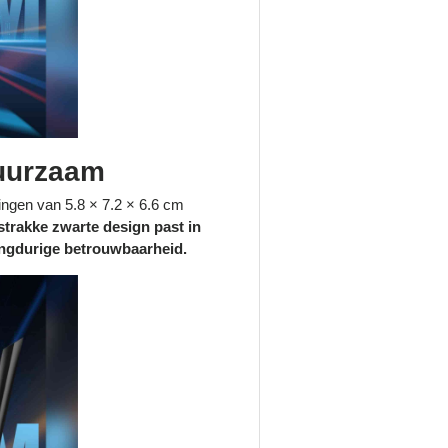
uurzaam
ngen van 5.8 × 7.2 × 6.6 cm
strakke zwarte design past in
angdurige betrouwbaarheid.