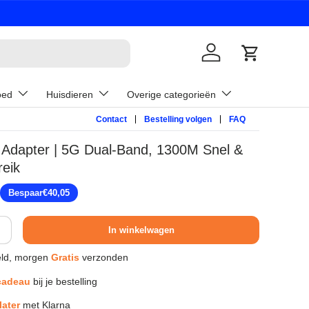
Inloggen
Winkelwage
oed
Huisdieren
Overige categorieën
Contact
Bestelling volgen
FAQ
 Adapter | 5G Dual-Band, 1300M Snel &
eik
prijs
Bespaar
€40,05
In winkelwagen
ld, morgen
Gratis
verzonden
cadeau
bij je bestelling
later
met Klarna