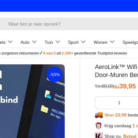
ets
Auto
Tuin
Sport
Wonen
Speelg
✓
 zorgeloos retourneren
4 van 5
uit
2.300+
geverifieerde Trustpilot-reviews
AeroLink™ Wifi
Door-Muren Ber
-
50%
Verkoop
39,95
Reguliere prijs
80,00
Van
Nu
Aantal
Voor 23:59
beste
Krijg vandaag
1 
Shop nu.
Betaal 