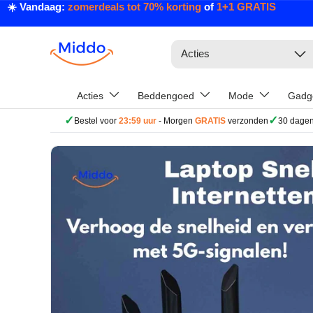
☀️ Vandaag:
zomerdeals tot 70% korting
of
1+1 GRATIS
Ga naar inhoud
Zoeken
Acties
Acties
Beddengoed
Mode
Gadg
✓
✓
Bestel voor
23:59 uur
- Morgen
GRATIS
verzonden
30 dagen
Ga direct naar productinformatie