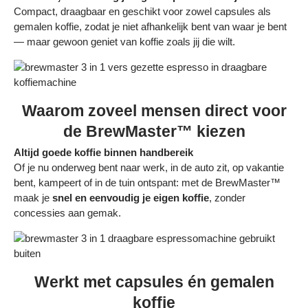
Bestelling volgen
Compact, draagbaar en geschikt voor zowel capsules als
gemalen koffie, zodat je niet afhankelijk bent van waar je bent
Vacatures bij Middo
— maar gewoon geniet van koffie zoals jij die wilt.
Veelgestelde vragen
Servicevoorwaarden
Waarom zoveel mensen direct voor
Betaalmogelijkheden
de BrewMaster™ kiezen
Altijd goede koffie binnen handbereik
Bestelling herroepen
Of je nu onderweg bent naar werk, in de auto zit, op vakantie
Ruilen en retourneren
bent, kampeert of in de tuin ontspant: met de BrewMaster™
maak je
snel en eenvoudig je eigen koffie
, zonder
Bestellingen & levering
concessies aan gemak.
Algemene voorwaarden
Wij steunen KWF, doe je mee?
Werkt met capsules én gemalen
koffie