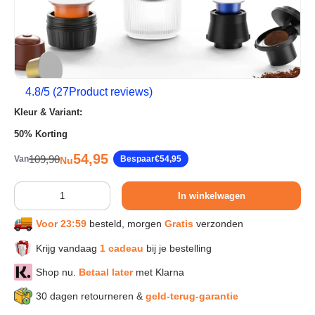
Sport & Herstel
Wonen & Interieur
4.8
/5 (
27
Product reviews)
Kleur & Variant:
Kids & Speelgoed
50% Korting
Verkoopprijs
54,95
Reguliere prijs
109,90
Van
Bespaar
€54,95
Nu
Huisdieren
Aantal
In winkelwagen
Huishouden & Schoonmaak
Voor 23:59
besteld, morgen
Gratis
verzonden
Keuken & Koken
Krijg vandaag
1 cadeau
bij je bestelling
Shop nu.
Betaal later
met Klarna
Verlichting & Sfeer
30 dagen retourneren &
geld-terug-garantie