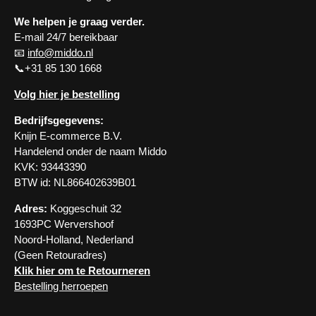
We helpen je graag verder.
E-mail 24/7 bereikbaar
📧
info@middo.nl
📞+31 85 130 1668
Volg hier je bestelling
Bedrijfsgegevens:
Knijn E-commerce B.V.
Handelend onder de naam Middo
KVK: 93443390
BTW id: NL866402639B01
Adres:
Koggeschuit 32
1693PC Wervershoof
Noord-Holland, Nederland
(Geen Retouradres)
Klik hier om te Retourneren
Bestelling herroepen