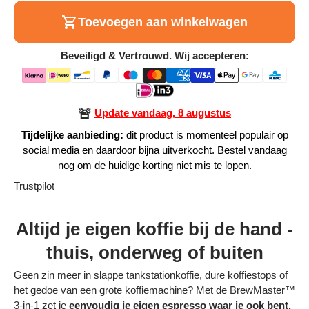
Alle Producten
Toevoegen aan winkelwagen
Beveiligd & Vertrouwd. Wij accepteren:
Alle collecties
🚨
Update vandaag, 8 augustus
Tijdelijke aanbieding:
dit product is momenteel populair op
Volg je bestelling
social media en daardoor bijna uitverkocht. Bestel vandaag
nog om de huidige korting niet mis te lopen.
Blogs
Trustpilot
Contact
Altijd je eigen koffie bij de hand -
Over ons
thuis, onderweg of buiten
Privacy policy
Geen zin meer in slappe tankstationkoffie, dure koffiestops of
Alle categorieën
het gedoe van een grote koffiemachine? Met de BrewMaster™
3-in-1 zet je
eenvoudig je eigen espresso waar je ook bent.