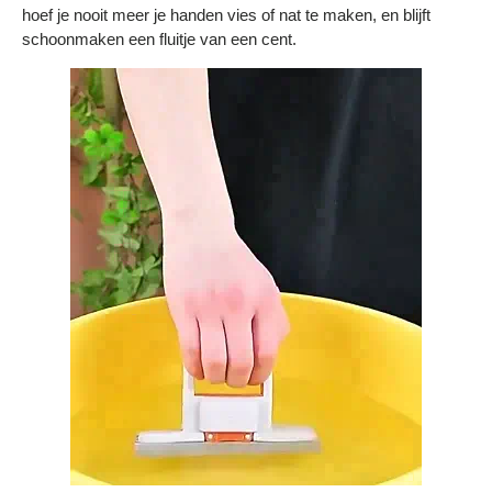
Bestelling volgen
hoef je nooit meer je handen vies of nat te maken, en blijft
schoonmaken een fluitje van een cent.
Vacatures bij Middo
Veelgestelde vragen
Servicevoorwaarden
Betaalmogelijkheden
Bestelling herroepen
Ruilen en retourneren
Bestellingen & levering
Algemene voorwaarden
Wij steunen KWF, doe je mee?