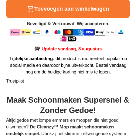
Alle Producten
Toevoegen aan winkelwagen
Beveiligd & Vertrouwd. Wij accepteren:
Alle collecties
🚨
Update vandaag, 8 augustus
Tijdelijke aanbieding:
dit product is momenteel populair op
Volg je bestelling
social media en daardoor bijna uitverkocht. Bestel vandaag
nog om de huidige korting niet mis te lopen.
Blogs
Trustpilot
Contact
Maak Schoonmaken Supersnel &
Over ons
Zonder Gedoe!
Privacy policy
Altijd gedoe met lompe emmers en moppen die niet goed
uitwringen?
De Cleanzy™ Mop maakt schoonmaken
Alle categorieën
eindelijk simpel
. Dankzij het slimme zelfwringende systeem