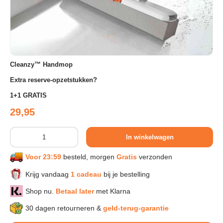
Sport & Herstel
Wonen & Interieur
Cleanzy™ Handmop
Extra reserve-opzetstukken?
Kids & Speelgoed
1+1 GRATIS
Reguliere prijs
29,95
Huisdieren
Aantal
In winkelwagen
Huishouden & Schoonmaak
Voor 23:59
besteld, morgen
Gratis
verzonden
Krijg vandaag
1 cadeau
bij je bestelling
Keuken & Koken
Shop nu.
Betaal later
met Klarna
Verlichting & Sfeer
30 dagen retourneren &
geld-terug-garantie