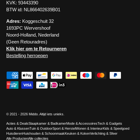
KVK: 93443390
BTW id: NL866402639B01
Adres:
Koggeschuit 32
1693PC Wervershoof
Noord-Holland, Nederland
(Geen Retouradres)
Klik hier om te Retourneren
Bestelling herroepen
Geaccepteerde betaalmethoden
© 2021 - 2026
Middo
. Altijd iets unieks.
Acties & Deals
Slaapkamer & Badkamer
Mode & Accessoires
Tech & Gadgets
Auto & Klussen
Tuin & Outdoor
Sport & Herstel
Wonen & Interieur
Kids & Speelgoed
Huisdieren
Huishouden & Schoonmaak
Keuken & Koken
Verlichting & Sfeer
Alle Producten
Alle collecties