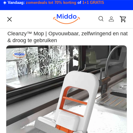
☀️ Vandaag:
zomerdeals tot 70% korting
of
1+1 GRATIS
Ga naar inhoud
Menu
Zoeken
Inloggen
Wink
Zoeken
Acties
Cleanzy™ Mop | Opvouwbaar, zelfwringend en nat
Acties & Deals
& droog te gebruiken
Ga direct naar productinformatie
Slaapkamer & Badkamer
Mode & Accessoires
Tech & Gadgets
Auto & Klussen
Tuin & Outdoor