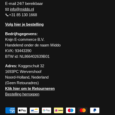
E-mail 24/7 bereikbaar
📧
info@middo.nl
📞+31 85 130 1668
Volg hier je bestelling
Bedrijfsgegevens:
Knijn E-commerce B.V.
Handelend onder de naam Middo
KVK: 93443390
BTW id: NL866402639B01
Adres:
Koggeschuit 32
1693PC Wervershoof
Noord-Holland, Nederland
(Geen Retouradres)
Klik hier om te Retourneren
Bestelling herroepen
Geaccepteerde betaalmethoden