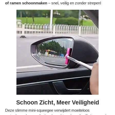
of ramen schoonmaken
– snel, veilig en zonder strepen!
Bestelling volgen
Vacatures bij Middo
Veelgestelde vragen
Servicevoorwaarden
Betaalmogelijkheden
Bestelling herroepen
Ruilen en retourneren
Bestellingen & levering
Algemene voorwaarden
Wij steunen KWF, doe je mee?
Schoon Zicht, Meer Veiligheid
Deze slimme mini-squeegee verwijdert moeiteloos