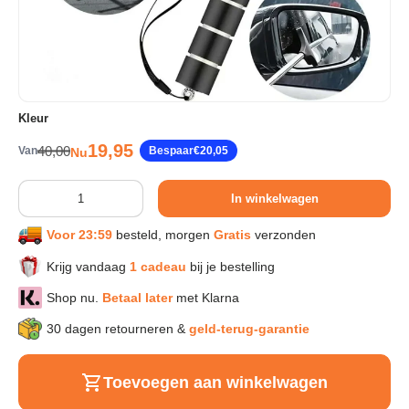
Sport & Herstel
Wonen & Interieur
Kleur
Verkoopprijs
19,95
Reguliere prijs
40,00
Van
Bespaar
€20,05
Nu
Kids & Speelgoed
Aantal
In winkelwagen
Huisdieren
Voor 23:59
besteld, morgen
Gratis
verzonden
Huishouden & Schoonmaak
Krijg vandaag
1 cadeau
bij je bestelling
Shop nu.
Betaal later
met Klarna
Keuken & Koken
30 dagen retourneren &
geld-terug-garantie
Verlichting & Sfeer
Toevoegen aan winkelwagen