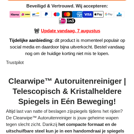
Beveiligd & Vertrouwd. Wij accepteren:
Alle Producten
Alle collecties
🚨
Update vandaag, 7 augustus
Tijdelijke aanbieding:
dit product is momenteel populair op
social media en daardoor bijna uitverkocht. Bestel vandaag
nog om de huidige korting niet mis te lopen.
Volg je bestelling
Trustpilot
Blogs
Clearwipe™ Autoruitenreiniger |
Contact
Telescopisch & Kristalheldere
Spiegels in Eén Beweging!
Over ons
Altijd last van natte of beslagen zijspiegels tijdens het rijden?
Privacy policy
De Clearwipe™ Autoruitenreiniger is jouw geheime wapen
tegen slecht zicht. Dankzij
het compacte formaat en de
Alle categorieën
uitschuifbare steel kun je in een handomdraai je spiegels