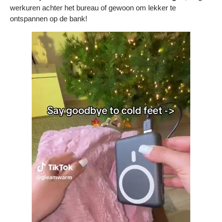
Bestelling volgen
werkuren achter het bureau of gewoon om lekker te
ontspannen op de bank!
Vacatures bij Middo
Veelgestelde vragen
Servicevoorwaarden
Betaalmogelijkheden
Bestelling herroepen
Ruilen en retourneren
Bestellingen & levering
Algemene voorwaarden
Wij steunen KWF, doe je mee?