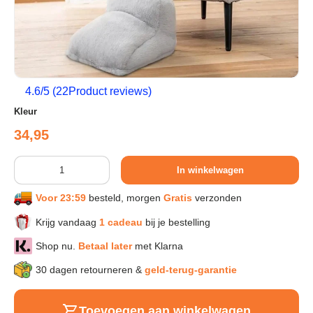
Sport & Herstel
Wonen & Interieur
4.6
/5 (
22
Product reviews)
Kleur
Kids & Speelgoed
Reguliere prijs
34,95
Huisdieren
Aantal
In winkelwagen
Voor 23:59
besteld, morgen
Gratis
verzonden
Huishouden & Schoonmaak
Krijg vandaag
1 cadeau
bij je bestelling
Shop nu.
Betaal later
met Klarna
Keuken & Koken
30 dagen retourneren &
geld-terug-garantie
Verlichting & Sfeer
Toevoegen aan winkelwagen