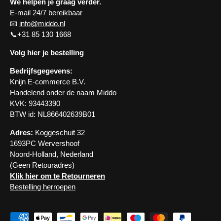
We helpen je graag verder.
E-mail 24/7 bereikbaar
📧
info@middo.nl
📞+31 85 130 1668
Volg hier je bestelling
Bedrijfsgegevens:
Knijn E-commerce B.V.
Handelend onder de naam Middo
KVK: 93443390
BTW id: NL866402639B01
Adres:
Koggeschuit 32
1693PC Wervershoof
Noord-Holland, Nederland
(Geen Retouradres)
Klik hier om te Retourneren
Bestelling herroepen
Geaccepteerde betaalmethoden