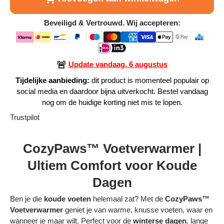
Alle Producten
Beveiligd & Vertrouwd. Wij accepteren:
Alle collecties
🚨
Update vandaag, 6 augustus
Tijdelijke aanbieding:
dit product is momenteel populair op
social media en daardoor bijna uitverkocht. Bestel vandaag
Volg je bestelling
nog om de huidige korting niet mis te lopen.
Trustpilot
Blogs
CozyPaws™ Voetverwarmer |
Contact
Ultiem Comfort voor Koude
Over ons
Dagen
Privacy policy
Ben je die
koude voeten
helemaal zat? Met de
CozyPaws™
Alle categorieën
Voetverwarmer
geniet je van warme, knusse voeten, waar en
wanneer je maar wilt. Perfect voor de
winterse dagen
, lange