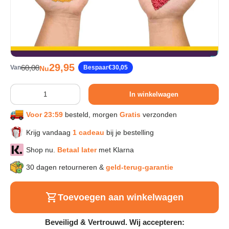
Sport & Herstel
Wonen & Interieur
Verkoopprijs
29,95
Reguliere prijs
60,00
Van
Bespaar
€30,05
Nu
Kids & Speelgoed
Aantal
In winkelwagen
Voor 23:59
besteld, morgen
Gratis
verzonden
Huisdieren
Krijg vandaag
1 cadeau
bij je bestelling
Huishouden & Schoonmaak
Shop nu.
Betaal later
met Klarna
30 dagen retourneren &
geld-terug-garantie
Keuken & Koken
Toevoegen aan winkelwagen
Verlichting & Sfeer
Beveiligd & Vertrouwd. Wij accepteren: