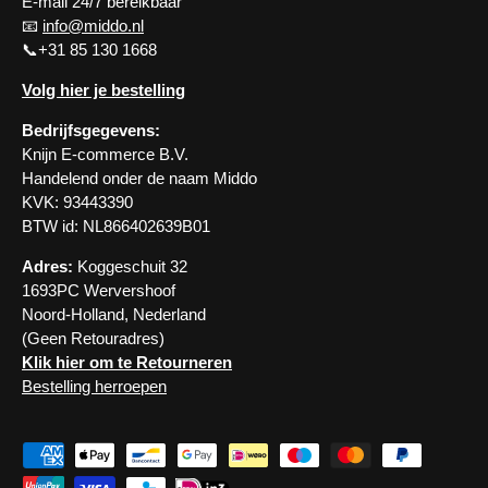
E-mail 24/7 bereikbaar
📧
info@middo.nl
📞+31 85 130 1668
Volg hier je bestelling
Bedrijfsgegevens:
Knijn E-commerce B.V.
Handelend onder de naam Middo
KVK: 93443390
BTW id: NL866402639B01
Adres:
Koggeschuit 32
1693PC Wervershoof
Noord-Holland, Nederland
(Geen Retouradres)
Klik hier om te Retourneren
Bestelling herroepen
Geaccepteerde betaalmethoden