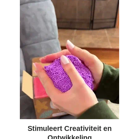
Bestelling volgen
Vacatures bij Middo
Veelgestelde vragen
Servicevoorwaarden
Betaalmogelijkheden
Bestelling herroepen
Ruilen en retourneren
Bestellingen & levering
Algemene voorwaarden
Wij steunen KWF, doe je mee?
Stimuleert Creativiteit en
Ontwikkeling