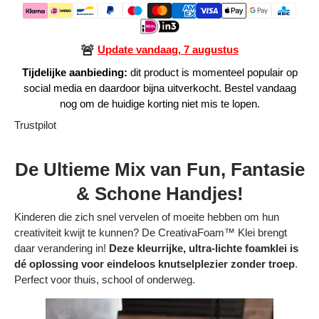
Alle Producten
🚨
Update vandaag, 7 augustus
Alle collecties
Tijdelijke aanbieding:
dit product is momenteel populair op
social media en daardoor bijna uitverkocht. Bestel vandaag
nog om de huidige korting niet mis te lopen.
Trustpilot
Volg je bestelling
De Ultieme Mix van Fun, Fantasie
Blogs
& Schone Handjes!
Contact
Kinderen die zich snel vervelen of moeite hebben om hun
creativiteit kwijt te kunnen? De CreativaFoam™ Klei brengt
Over ons
daar verandering in!
Deze kleurrijke, ultra-lichte foamklei is
dé oplossing voor eindeloos knutselplezier zonder troep
.
Privacy policy
Perfect voor thuis, school of onderweg.
Alle categorieën