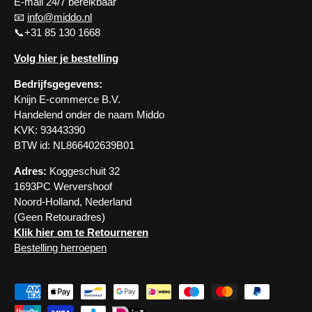
E-mail 24/7 bereikbaar
📧
info@middo.nl
📞+31 85 130 1668
Volg hier je bestelling
Bedrijfsgegevens:
Knijn E-commerce B.V.
Handelend onder de naam Middo
KVK: 93443390
BTW id: NL866402639B01
Adres:
Koggeschuit 32
1693PC Wervershoof
Noord-Holland, Nederland
(Geen Retouradres)
Klik hier om te Retourneren
Bestelling herroepen
Geaccepteerde betaalmethoden