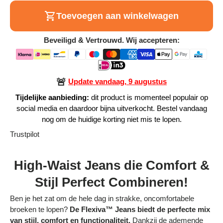
Alle Producten
Toevoegen aan winkelwagen
Beveiligd & Vertrouwd. Wij accepteren:
Alle collecties
🚨
Update vandaag, 9 augustus
Tijdelijke aanbieding:
dit product is momenteel populair op
Volg je bestelling
social media en daardoor bijna uitverkocht. Bestel vandaag
nog om de huidige korting niet mis te lopen.
Blogs
Trustpilot
Contact
High-Waist Jeans die Comfort &
Over ons
Stijl Perfect Combineren!
Privacy policy
Ben je het zat om de hele dag in strakke, oncomfortabele
Alle categorieën
broeken te lopen?
De Flexiva™ Jeans biedt de perfecte mix
van stijl, comfort en functionaliteit.
Dankzij de ademende