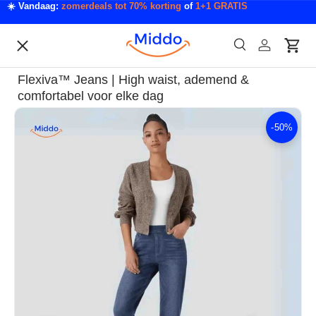
☀️ Vandaag:
zomerdeals tot 70% korting
of
1+1 GRATIS
Ga naar inhoud
Menu
Zoeken
Inloggen
Wink
Zoeken
Acties
Flexiva™ Jeans | High waist, ademend &
Acties & Deals
comfortabel voor elke dag
-
50%
Ga direct naar productinformatie
Slaapkamer & Badkamer
Mode & Accessoires
Tech & Gadgets
Auto & Klussen
Tuin & Outdoor