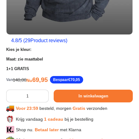
Sport & Herstel
Wonen & Interieur
4.8
/5 (
29
Product reviews)
Kies je kleur:
Kids & Speelgoed
Maat: zie maattabel
1+1 GRATIS
Huisdieren
Verkoopprijs
69,95
Reguliere prijs
140,00
Van
Bespaar
€70,05
Nu
Huishouden & Schoonmaak
Aantal
In winkelwagen
Voor 23:59
besteld, morgen
Gratis
verzonden
Keuken & Koken
Krijg vandaag
1 cadeau
bij je bestelling
Verlichting & Sfeer
Shop nu.
Betaal later
met Klarna