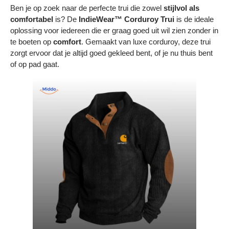
Bestelling volgen
Ben je op zoek naar de perfecte trui die zowel
stijlvol als
comfortabel
is? De
IndieWear™ Corduroy Trui
is de ideale
Vacatures bij Middo
oplossing voor iedereen die er graag goed uit wil zien zonder in
te boeten op
comfort
. Gemaakt van luxe corduroy, deze trui
Veelgestelde vragen
zorgt ervoor dat je altijd goed gekleed bent, of je nu thuis bent
of op pad gaat.
Servicevoorwaarden
Betaalmogelijkheden
Bestelling herroepen
Ruilen en retourneren
Bestellingen & levering
Algemene voorwaarden
Wij steunen KWF, doe je mee?