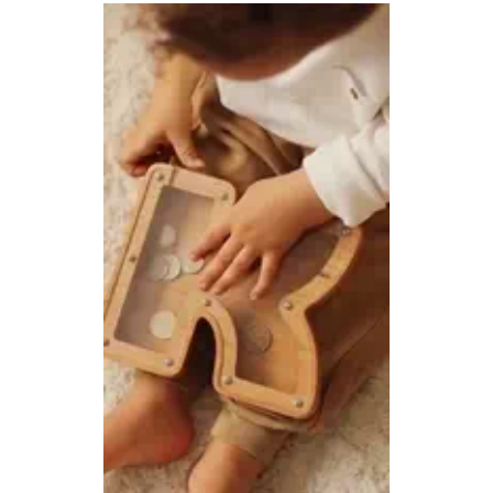
Bestelling volgen
Vacatures bij Middo
Veelgestelde vragen
Servicevoorwaarden
Betaalmogelijkheden
Bestelling herroepen
Ruilen en retourneren
Bestellingen & levering
Algemene voorwaarden
Wij steunen KWF, doe je mee?