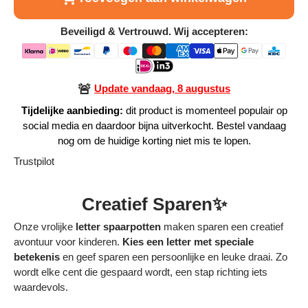
Alle Producten
Beveiligd & Vertrouwd. Wij accepteren:
Alle collecties
🚨
Update vandaag, 8 augustus
Tijdelijke aanbieding:
dit product is momenteel populair op
social media en daardoor bijna uitverkocht. Bestel vandaag
Volg je bestelling
nog om de huidige korting niet mis te lopen.
Trustpilot
Blogs
Creatief Sparen✨
Contact
Onze vrolijke
letter spaarpotten
maken sparen een creatief
Over ons
avontuur voor kinderen.
Kies een letter met speciale
betekenis
en geef sparen een persoonlijke en leuke draai. Zo
Privacy policy
wordt elke cent die gespaard wordt, een stap richting iets
waardevols.
Alle categorieën