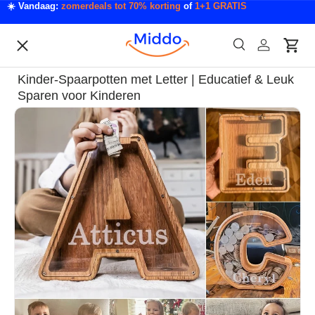
☀️ Vandaag:
zomerdeals tot 70% korting
of
1+1 GRATIS
Ga naar inhoud
Menu
Zoeken
Inloggen
Wink
Zoeken
Acties
Kinder-Spaarpotten met Letter | Educatief & Leuk
Acties & Deals
Sparen voor Kinderen
Ga direct naar productinformatie
Slaapkamer & Badkamer
Mode & Accessoires
Tech & Gadgets
Auto & Klussen
Tuin & Outdoor