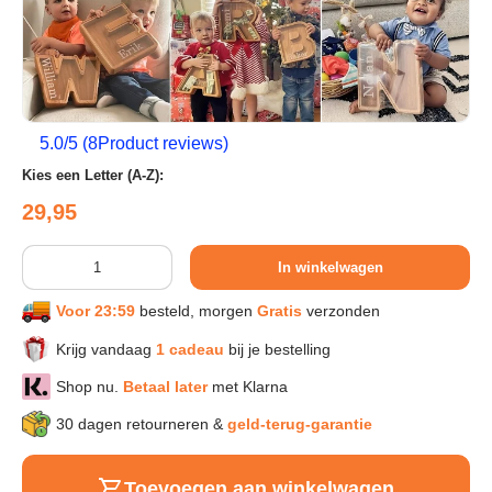
Sport & Herstel
Wonen & Interieur
5.0
/5 (
8
Product reviews)
Kies een Letter (A-Z):
Kids & Speelgoed
Reguliere prijs
29,95
Huisdieren
Aantal
In winkelwagen
Voor 23:59
besteld, morgen
Gratis
verzonden
Huishouden & Schoonmaak
Krijg vandaag
1 cadeau
bij je bestelling
Shop nu.
Betaal later
met Klarna
Keuken & Koken
30 dagen retourneren &
geld-terug-garantie
Verlichting & Sfeer
Toevoegen aan winkelwagen