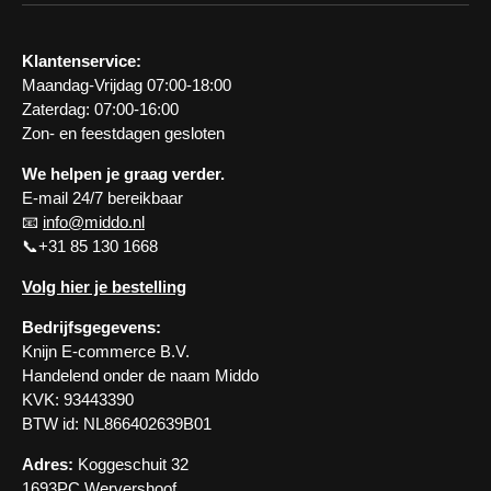
Klantenservice:
Maandag-Vrijdag 07:00-18:00
Zaterdag: 07:00-16:00
Zon- en feestdagen gesloten
We helpen je graag verder.
E-mail 24/7 bereikbaar
📧
info@middo.nl
📞+31 85 130 1668
Volg hier je bestelling
Bedrijfsgegevens:
Knijn E-commerce B.V.
Handelend onder de naam Middo
KVK: 93443390
BTW id: NL866402639B01
Adres:
Koggeschuit 32
1693PC Wervershoof