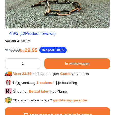
Sport & Herstel
Wonen & Interieur
4.9
/5 (
12
Product reviews)
Variant & Kleur:
Kids & Speelgoed
Verkoopprijs
29,95
Reguliere prijs
60,00
Van
Bespaar
€30,05
Nu
Huisdieren
Aantal
In winkelwagen
Voor 23:59
besteld, morgen
Gratis
verzonden
Huishouden & Schoonmaak
Krijg vandaag
1 cadeau
bij je bestelling
Keuken & Koken
Shop nu.
Betaal later
met Klarna
30 dagen retourneren &
geld-terug-garantie
Verlichting & Sfeer