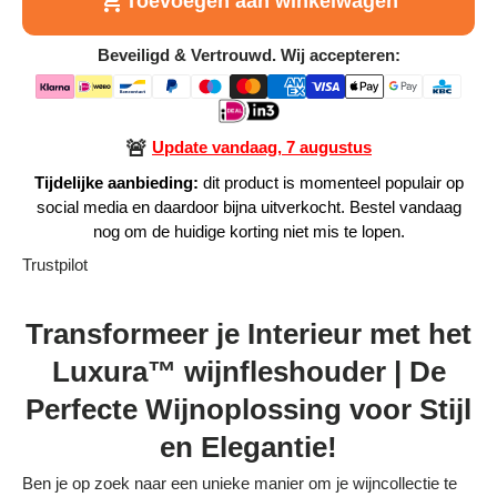
Toevoegen aan winkelwagen
Alle Producten
Beveiligd & Vertrouwd. Wij accepteren:
Alle collecties
🚨
Update vandaag, 7 augustus
Tijdelijke aanbieding:
dit product is momenteel populair op
social media en daardoor bijna uitverkocht. Bestel vandaag
Volg je bestelling
nog om de huidige korting niet mis te lopen.
Trustpilot
Blogs
Contact
Transformeer je Interieur met het
Luxura™ wijnfleshouder | De
Over ons
Perfecte Wijnoplossing voor Stijl
Privacy policy
en Elegantie!
Alle categorieën
Ben je op zoek naar een unieke manier om je wijncollectie te