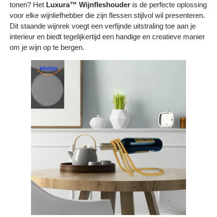
tonen? Het
Luxura™ Wijnfleshouder
is de perfecte oplossing
Bestelling volgen
voor elke wijnliefhebber die zijn flessen stijlvol wil presenteren.
Dit staande wijnrek voegt een verfijnde uitstraling toe aan je
Vacatures bij Middo
interieur en biedt tegelijkertijd een handige en creatieve manier
Veelgestelde vragen
om je wijn op te bergen.
Servicevoorwaarden
Betaalmogelijkheden
Bestelling herroepen
Ruilen en retourneren
Bestellingen & levering
Algemene voorwaarden
Wij steunen KWF, doe je mee?