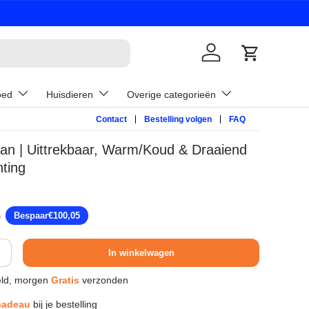
Inloggen
Winkelwage
oed
Huisdieren
Overige categorieën
Contact
Bestelling volgen
FAQ
n | Uittrekbaar, Warm/Koud & Draaiend
hting
pprijs
5
Bespaar
€100,05
In winkelwagen
ld, morgen
Gratis
verzonden
cadeau
bij je bestelling