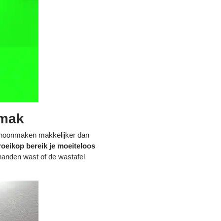
emak
hoonmaken makkelijker dan
roeikop bereik je moeiteloos
e handen wast of de wastafel