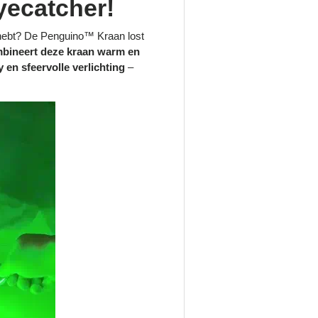
yecatcher!
g hebt? De Penguino™ Kraan lost
mbineert deze kraan warm en
 en sfeervolle verlichting
–