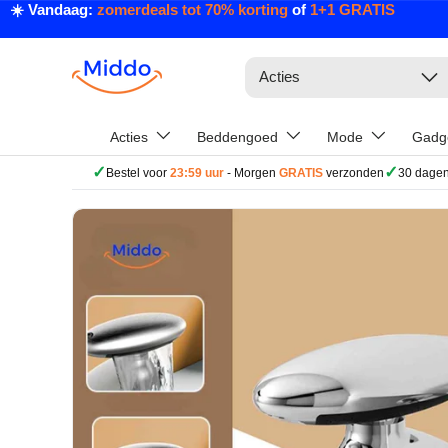
☀️ Vandaag:
zomerdeals tot 70% korting
of
1+1 GRATIS
Ga naar inhoud
Zoeken
Acties
Acties
Beddengoed
Mode
Gadg
✓
✓
Bestel voor
23:59 uur
- Morgen
GRATIS
verzonden
30 dagen
Ga direct naar productinformatie