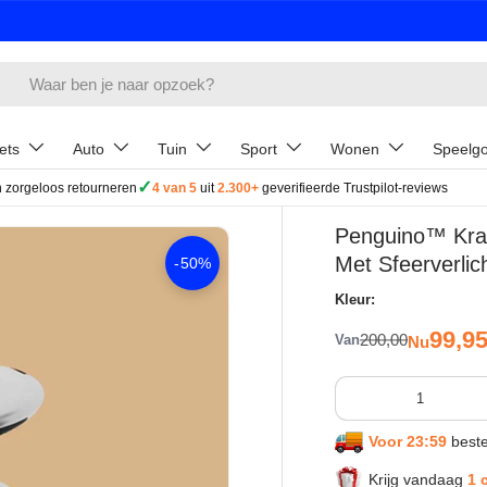
ets
Auto
Tuin
Sport
Wonen
Speelg
✓
 zorgeloos retourneren
4 van 5
uit
2.300+
geverifieerde Trustpilot-reviews
Penguino™ Kraa
Met Sfeerverlic
-
50%
Kleur:
Verkoo
99,9
Reguliere prijs
200,00
Van
Nu
Aantal
Voor 23:59
beste
Krijg vandaag
1 