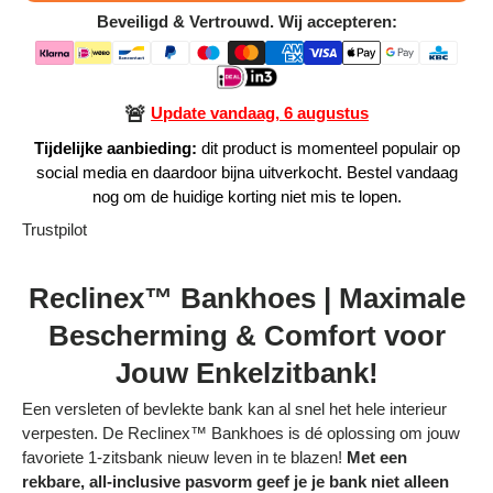
Beveiligd & Vertrouwd. Wij accepteren:
Alle Producten
Alle collecties
🚨
Update vandaag, 6 augustus
Tijdelijke aanbieding:
dit product is momenteel populair op
social media en daardoor bijna uitverkocht. Bestel vandaag
nog om de huidige korting niet mis te lopen.
Volg je bestelling
Trustpilot
Blogs
Reclinex™ Bankhoes | Maximale
Contact
Bescherming & Comfort voor
Jouw Enkelzitbank!
Over ons
Een versleten of bevlekte bank kan al snel het hele interieur
Privacy policy
verpesten. De Reclinex™ Bankhoes is dé oplossing om jouw
favoriete 1-zitsbank nieuw leven in te blazen!
Met een
Alle categorieën
rekbare, all-inclusive pasvorm geef je je bank niet alleen