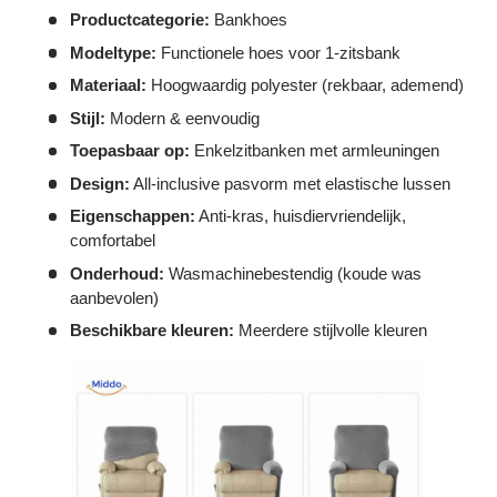
Γ
Productcategorie:
Bankhoes
Modeltype:
Functionele hoes voor 1-zitsbank
Materiaal:
Hoogwaardig polyester (rekbaar, ademend)
Stijl:
Modern & eenvoudig
Toepasbaar op:
Enkelzitbanken met armleuningen
Design:
All-inclusive pasvorm met elastische lussen
Eigenschappen:
Anti-kras, huisdiervriendelijk,
comfortabel
Onderhoud:
Wasmachinebestendig (koude was
aanbevolen)
Beschikbare kleuren:
Meerdere stijlvolle kleuren