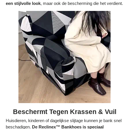
een stijlvolle look
, maar ook de bescherming die het verdient.
Bestelling volgen
Vacatures bij Middo
Veelgestelde vragen
Servicevoorwaarden
Betaalmogelijkheden
Bestelling herroepen
Ruilen en retourneren
Bestellingen & levering
Algemene voorwaarden
Beschermt Tegen Krassen & Vuil
Wij steunen KWF, doe je mee?
Huisdieren, kinderen of dagelijkse slijtage kunnen je bank snel
beschadigen.
De Reclinex™ Bankhoes is speciaal