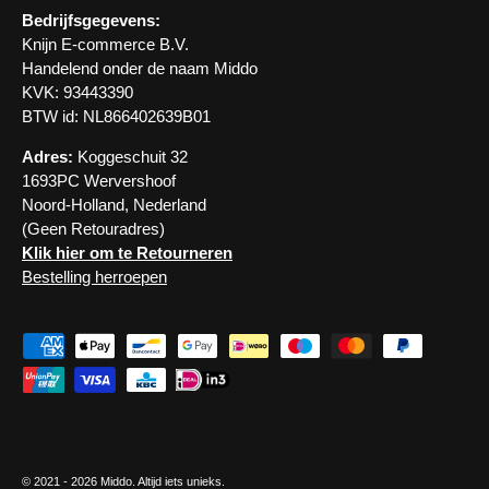
Bedrijfsgegevens:
Knijn E-commerce B.V.
Handelend onder de naam Middo
KVK: 93443390
BTW id: NL866402639B01
Adres:
Koggeschuit 32
1693PC Wervershoof
Noord-Holland, Nederland
(Geen Retouradres)
Klik hier om te Retourneren
Bestelling herroepen
Geaccepteerde betaalmethoden
© 2021 - 2026
Middo
. Altijd iets unieks.