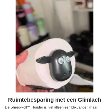
Bestelling volgen
Vacatures bij Middo
Veelgestelde vragen
Servicevoorwaarden
Betaalmogelijkheden
Bestelling herroepen
Ruilen en retourneren
Bestellingen & levering
Algemene voorwaarden
Wij steunen KWF, doe je mee?
Ruimtebesparing met een Glimlach
De SheepRoll™ Houder is niet alleen een blikvanger, maar