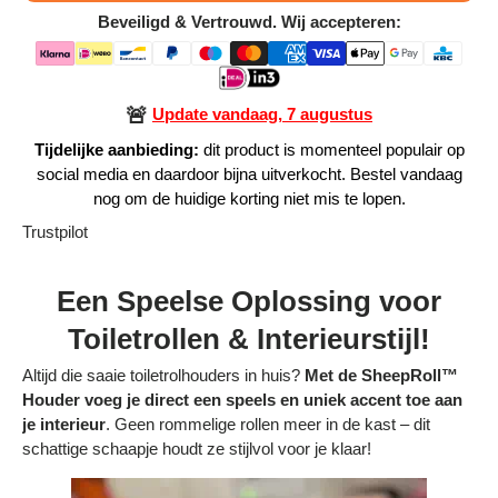
Beveiligd & Vertrouwd. Wij accepteren:
Alle Producten
Alle collecties
🚨
Update vandaag, 7 augustus
Tijdelijke aanbieding:
dit product is momenteel populair op
social media en daardoor bijna uitverkocht. Bestel vandaag
nog om de huidige korting niet mis te lopen.
Volg je bestelling
Trustpilot
Blogs
Een Speelse Oplossing voor
Contact
Toiletrollen & Interieurstijl!
Over ons
Altijd die saaie toiletrolhouders in huis?
Met de SheepRoll™
Houder voeg je direct een speels en uniek accent toe aan
Privacy policy
je interieur
. Geen rommelige rollen meer in de kast – dit
schattige schaapje houdt ze stijlvol voor je klaar!
Alle categorieën