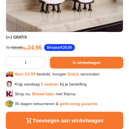
Sport & Herstel
Wonen & Interieur
1+1 GRATIS
Verkoopprijs
24,95
Reguliere prijs
50,00
Van
Bespaar
€25,05
Nu
Kids & Speelgoed
Aantal
In winkelwagen
Huisdieren
Voor 23:59
besteld, morgen
Gratis
verzonden
Huishouden & Schoonmaak
Krijg vandaag
1 cadeau
bij je bestelling
Shop nu.
Betaal later
met Klarna
Keuken & Koken
30 dagen retourneren &
geld-terug-garantie
Verlichting & Sfeer
Toevoegen aan winkelwagen