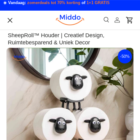
☀️ Vandaag:
zomerdeals tot 70% korting
of
1+1 GRATIS
Ga naar inhoud
Menu
Zoeken
Inloggen
Wink
Zoeken
Acties
SheepRoll™ Houder | Creatief Design,
Acties & Deals
Ruimtebesparend & Uniek Decor
-
50%
Ga direct naar productinformatie
Slaapkamer & Badkamer
Mode & Accessoires
Tech & Gadgets
Auto & Klussen
Tuin & Outdoor