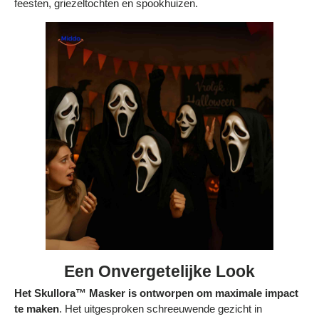
feesten, griezeltochten en spookhuizen.
Bestelling volgen
Vacatures bij Middo
Veelgestelde vragen
Servicevoorwaarden
Betaalmogelijkheden
Bestelling herroepen
Ruilen en retourneren
Bestellingen & levering
Algemene voorwaarden
Een Onvergetelijke Look
Wij steunen KWF, doe je mee?
Het Skullora™ Masker is ontworpen om maximale impact
te maken
. Het uitgesproken schreeuwende gezicht in