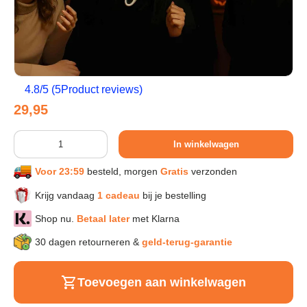
Sport & Herstel
Wonen & Interieur
4.8
/5 (
5
Product reviews)
Reguliere prijs
29,95
Kids & Speelgoed
Aantal
In winkelwagen
Huisdieren
Voor 23:59
besteld, morgen
Gratis
verzonden
Krijg vandaag
1 cadeau
bij je bestelling
Huishouden & Schoonmaak
Shop nu.
Betaal later
met Klarna
Keuken & Koken
30 dagen retourneren &
geld-terug-garantie
Toevoegen aan winkelwagen
Verlichting & Sfeer