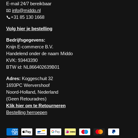
E-mail 24/7 bereikbaar
📧
info@middo.nl
📞+31 85 130 1668
Volg hier je bestelling
Bedrijfsgegevens:
Knijn E-commerce B.V.
Handelend onder de naam Middo
KVK: 93443390
BTW id: NL866402639B01
Adres:
Koggeschuit 32
1693PC Wervershoof
Noord-Holland, Nederland
(Geen Retouradres)
Klik hier om te Retourneren
Bestelling herroepen
Geaccepteerde betaalmethoden