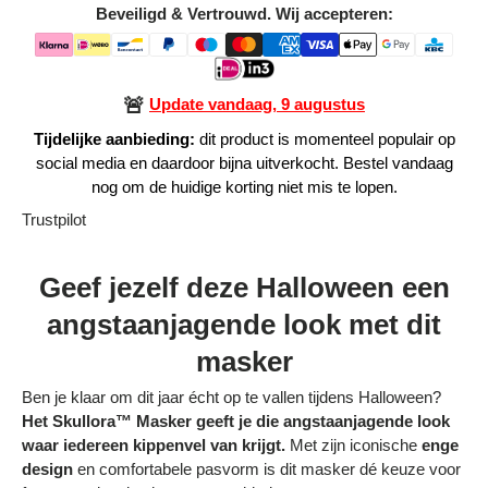
Beveiligd & Vertrouwd. Wij accepteren:
Alle Producten
Alle collecties
🚨
Update vandaag, 9 augustus
Tijdelijke aanbieding:
dit product is momenteel populair op
social media en daardoor bijna uitverkocht. Bestel vandaag
nog om de huidige korting niet mis te lopen.
Trustpilot
Volg je bestelling
Blogs
Geef jezelf deze Halloween een
angstaanjagende look met dit
Contact
masker
Over ons
Ben je klaar om dit jaar écht op te vallen tijdens Halloween?
Privacy policy
Het Skullora™ Masker geeft je die angstaanjagende look
waar iedereen kippenvel van krijgt.
Met zijn iconische
enge
Alle categorieën
design
en comfortabele pasvorm is dit masker dé keuze voor