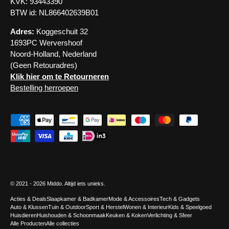
KVK: 93443390
BTW id: NL866402639B01
Adres:
Koggeschuit 32
1693PC Wervershoof
Noord-Holland, Nederland
(Geen Retouradres)
Klik hier om te Retourneren
Bestelling herroepen
Geaccepteerde betaalmethoden
© 2021 - 2026
Middo
. Altijd iets unieks.
Acties & Deals
Slaapkamer & Badkamer
Mode & Accessoires
Tech & Gadgets
Auto & Klussen
Tuin & Outdoor
Sport & Herstel
Wonen & Interieur
Kids & Speelgoed
Huisdieren
Huishouden & Schoonmaak
Keuken & Koken
Verlichting & Sfeer
Alle Producten
Alle collecties