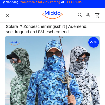
☀️ Vandaag:
zomerdeals tot 70% korting
of
1+1 GRATIS
Ga naar inhoud
Menu
Zoeken
Inloggen
Wink
Zoeken
Acties
Solara™ Zonbeschermingsshirt | Ademend,
Acties & Deals
sneldrogend en UV-beschermend
-
50%
Ga direct naar productinformatie
Slaapkamer & Badkamer
Mode & Accessoires
Tech & Gadgets
Auto & Klussen
Tuin & Outdoor