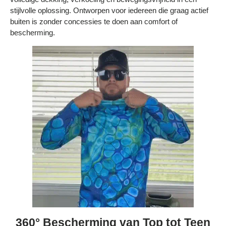
Bestelling volgen
stijlvolle oplossing. Ontworpen voor iedereen die graag actief
buiten is zonder concessies te doen aan comfort of
Vacatures bij Middo
bescherming.
Veelgestelde vragen
Servicevoorwaarden
Betaalmogelijkheden
Bestelling herroepen
Ruilen en retourneren
Bestellingen & levering
Algemene voorwaarden
Wij steunen KWF, doe je mee?
360° Bescherming van Top tot Teen