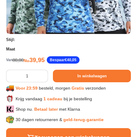
Sport & Herstel
Wonen & Interieur
Stijl:
Maat
Kids & Speelgoed
Verkoopprijs
39,95
Reguliere prijs
80,00
Van
Bespaar
€40,05
Nu
Huisdieren
Aantal
In winkelwagen
Voor 23:59
besteld, morgen
Gratis
verzonden
Huishouden & Schoonmaak
Krijg vandaag
1 cadeau
bij je bestelling
Keuken & Koken
Shop nu.
Betaal later
met Klarna
30 dagen retourneren &
geld-terug-garantie
Verlichting & Sfeer