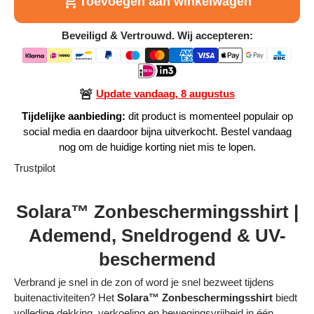
Toevoegen aan winkelwagen
Alle Producten
Beveiligd & Vertrouwd. Wij accepteren:
Alle collecties
🚨
Update vandaag, 8 augustus
Tijdelijke aanbieding:
dit product is momenteel populair op
social media en daardoor bijna uitverkocht. Bestel vandaag
Volg je bestelling
nog om de huidige korting niet mis te lopen.
Trustpilot
Blogs
Contact
Solara™ Zonbeschermingsshirt |
Ademend, Sneldrogend & UV-
Over ons
beschermend
Privacy policy
Verbrand je snel in de zon of word je snel bezweet tijdens
Alle categorieën
buitenactiviteiten? Het
Solara™ Zonbeschermingsshirt
biedt
volledige dekking, verkoeling en bewegingsvrijheid in één