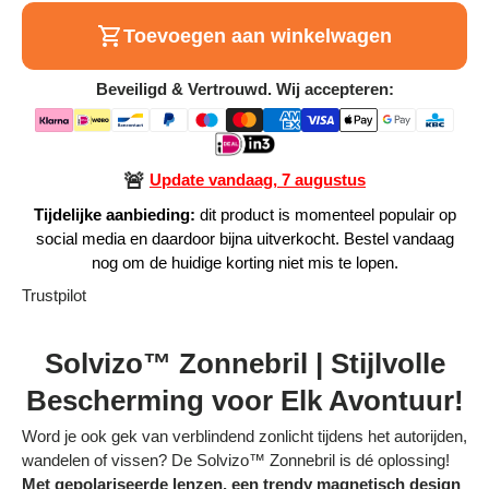
Alle Producten
Toevoegen aan winkelwagen
Beveiligd & Vertrouwd. Wij accepteren:
Alle collecties
🚨
Update vandaag, 7 augustus
Tijdelijke aanbieding:
dit product is momenteel populair op
Volg je bestelling
social media en daardoor bijna uitverkocht. Bestel vandaag
nog om de huidige korting niet mis te lopen.
Blogs
Trustpilot
Contact
Solvizo™ Zonnebril | Stijlvolle
Over ons
Bescherming voor Elk Avontuur!
Privacy policy
Word je ook gek van verblindend zonlicht tijdens het autorijden,
Alle categorieën
wandelen of vissen? De Solvizo™ Zonnebril is dé oplossing!
Met gepolariseerde lenzen, een trendy magnetisch design