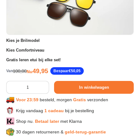
Sport & Herstel
Wonen & Interieur
Kies je Brilmodel
Kies Comfortniveau
Kids & Speelgoed
Gratis leren etui bij elke set!
Verkoopprijs
49,95
Reguliere prijs
100,00
Van
Bespaar
€50,05
Nu
Huisdieren
Aantal
In winkelwagen
Huishouden & Schoonmaak
Voor 23:59
besteld, morgen
Gratis
verzonden
Keuken & Koken
Krijg vandaag
1 cadeau
bij je bestelling
Shop nu.
Betaal later
met Klarna
Verlichting & Sfeer
30 dagen retourneren &
geld-terug-garantie