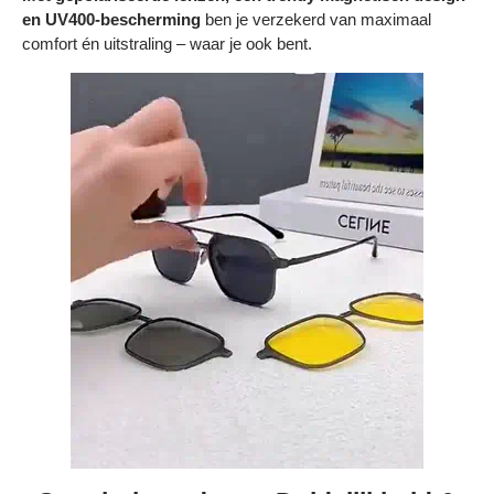
Bestelling volgen
en UV400-bescherming
ben je verzekerd van maximaal
comfort én uitstraling – waar je ook bent.
Vacatures bij Middo
Veelgestelde vragen
Servicevoorwaarden
Betaalmogelijkheden
Bestelling herroepen
Ruilen en retourneren
Bestellingen & levering
Algemene voorwaarden
Wij steunen KWF, doe je mee?