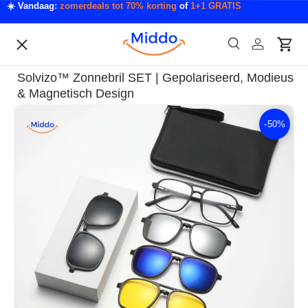
☀️ Vandaag:
zomerdeals tot 70% korting
of
1+1 GRATIS
Ga naar inhoud
Menu
Zoeken
Inloggen
Wink
Zoeken
Acties
Solvizo™ Zonnebril SET | Gepolariseerd, Modieus
Acties & Deals
& Magnetisch Design
-
50%
Ga direct naar productinformatie
Slaapkamer & Badkamer
Mode & Accessoires
Tech & Gadgets
Auto & Klussen
Tuin & Outdoor