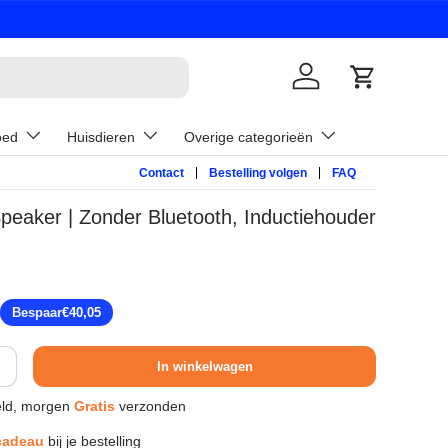
Inloggen
Winkelwage
oed
Huisdieren
Overige categorieën
Contact
Bestelling volgen
FAQ
aker | Zonder Bluetooth, Inductiehouder
prijs
Bespaar
€40,05
In winkelwagen
ld, morgen
Gratis
verzonden
cadeau
bij je bestelling