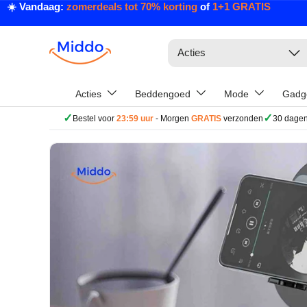
☀️ Vandaag:
zomerdeals tot 70% korting
of
1+1 GRATIS
Ga naar inhoud
Zoeken
Acties
Acties
Beddengoed
Mode
Gadg
✓
✓
Bestel voor
23:59 uur
- Morgen
GRATIS
verzonden
30 dagen
Ga direct naar productinformatie