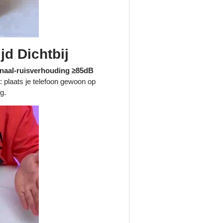
jd Dichtbij
gnaal-ruisverhouding ≥85dB
 plaats je telefoon gewoon op
g.