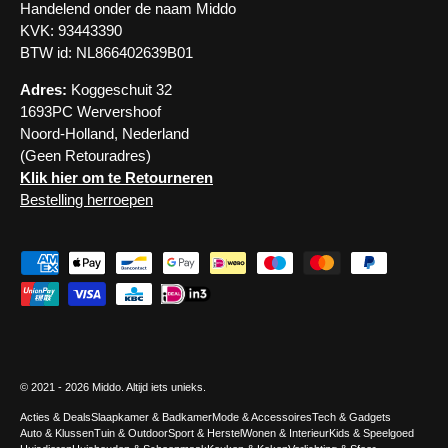
Handelend onder de naam Middo
KVK: 93443390
BTW id: NL866402639B01
Adres:
Koggeschuit 32
1693PC Wervershoof
Noord-Holland, Nederland
(Geen Retouradres)
Klik hier om te Retourneren
Bestelling herroepen
Geaccepteerde betaalmethoden
© 2021 - 2026
Middo
. Altijd iets unieks.
Acties & Deals
Slaapkamer & Badkamer
Mode & Accessoires
Tech & Gadgets
Auto & Klussen
Tuin & Outdoor
Sport & Herstel
Wonen & Interieur
Kids & Speelgoed