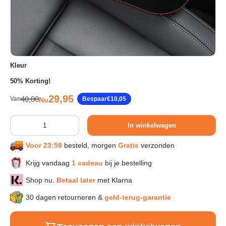
Sport & Herstel
Wonen & Interieur
Kleur
50% Korting!
Kids & Speelgoed
Verkoopprijs
29,95
Reguliere prijs
40,00
Van
Bespaar
€10,05
Nu
Huisdieren
Aantal
In winkelwagen
Voor 23:59
besteld, morgen
Gratis
verzonden
Huishouden & Schoonmaak
Krijg vandaag
1 cadeau
bij je bestelling
Keuken & Koken
Shop nu.
Betaal later
met Klarna
30 dagen retourneren &
geld-terug-garantie
Verlichting & Sfeer