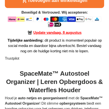
Toevoegen aan winkelwagen
Alle Producten
Beveiligd & Vertrouwd. Wij accepteren:
Alle collecties
🚨
Update vandaag, 8 augustus
Tijdelijke aanbieding:
dit product is momenteel populair op
social media en daardoor bijna uitverkocht. Bestel vandaag
Volg je bestelling
nog om de huidige korting niet mis te lopen.
Trustpilot
Blogs
Contact
SpaceMate™ Autostoel
Organizer | Leren Opbergdoos &
Over ons
Waterfles Houder
Privacy policy
Houd je
auto netjes en georganiseerd
met de
SpaceMate™
Alle categorieën
Autostoel Organizer
! Dit slimme
opbergsysteem
biedt een
handige oplossing voor het opbergen van drinken, telefoons,