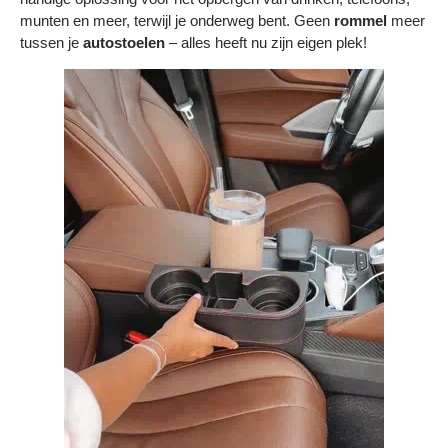
Bestelling volgen
munten en meer, terwijl je onderweg bent. Geen
rommel
meer
tussen je
autostoelen
– alles heeft nu zijn eigen plek!
Vacatures bij Middo
Veelgestelde vragen
Servicevoorwaarden
Betaalmogelijkheden
Bestelling herroepen
Ruilen en retourneren
Bestellingen & levering
Algemene voorwaarden
Wij steunen KWF, doe je mee?