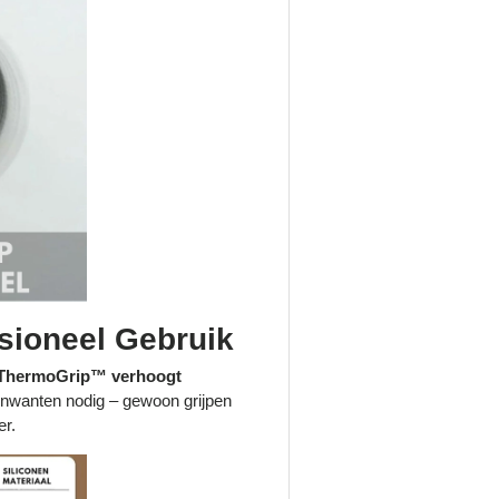
ssioneel Gebruik
de ThermoGrip™ verhoogt
nwanten nodig – gewoon grijpen
er.