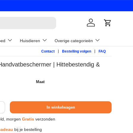
Inloggen
Winkelwage
oed
Huisdieren
Overige categorieën
Contact
Bestelling volgen
FAQ
ndvatbeschermer | Hittebestendig &
Maat
s
In winkelwagen
ld, morgen
Gratis
verzonden
cadeau
bij je bestelling