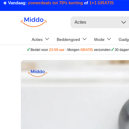
☀️ Vandaag:
zomerdeals tot 70% korting
of
1+1 GRATIS
Ga naar inhoud
Zoeken
Acties
Acties
Beddengoed
Mode
Gadg
✓
✓
Bestel voor
23:59 uur
- Morgen
GRATIS
verzonden
30 dagen
Ga direct naar productinformatie