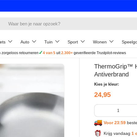
ets
Auto
Tuin
Sport
Wonen
Speelg
✓
 zorgeloos retourneren
4 van 5
uit
2.300+
geverifieerde Trustpilot-reviews
ThermoGrip™ Ha
Antiverbrand
Kies je kleur:
Reguliere prij
24,95
Aantal
Voor 23:59
beste
Krijg vandaag
1 