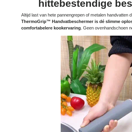
hittebestendige be
Altijd last van hete pannengrepen of metalen handvatten 
ThermoGrip™ Handvatbeschermer is dé slimme oploss
comfortabelere kookervaring
. Geen ovenhandschoen no