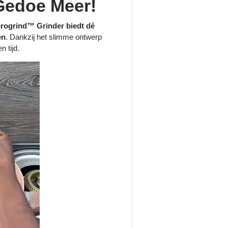
Gedoe Meer!
rogrind™ Grinder biedt dé
en
. Dankzij het slimme ontwerp
n tijd.