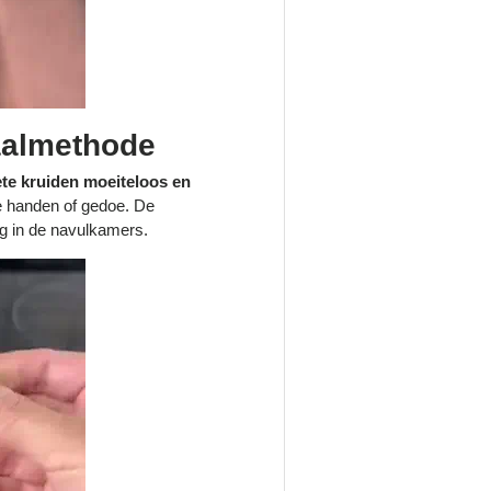
Maalmethode
ete kruiden moeiteloos en
e handen of gedoe. De
ng in de navulkamers.