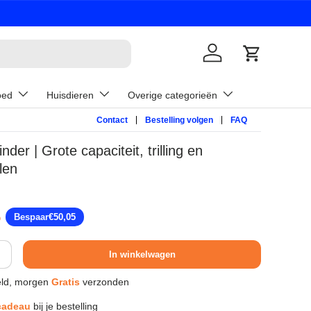
Inloggen
Winkelwage
oed
Huisdieren
Overige categorieën
Contact
Bestelling volgen
FAQ
der | Grote capaciteit, trilling en
len
pprijs
5
Bespaar
€50,05
In winkelwagen
ld, morgen
Gratis
verzonden
cadeau
bij je bestelling