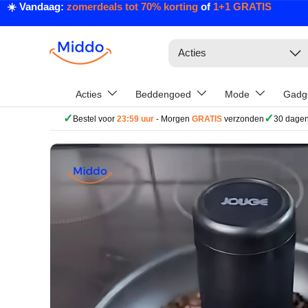
☀️ Vandaag:
zomerdeals tot 70% korting
of
1+1 GRATIS
Ga naar inhoud
Zoeken
Acties
Acties
Beddengoed
Mode
Gadg
✓
✓
Bestel voor
23:59 uur
- Morgen
GRATIS
verzonden
30 dagen
Ga direct naar productinformatie