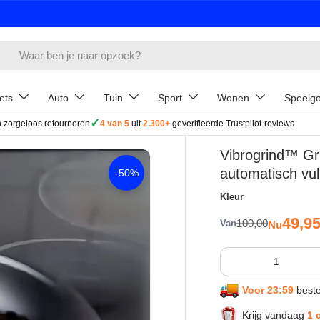
ets
Auto
Tuin
Sport
Wonen
Speelg
✓
 zorgeloos retourneren
4 van 5
uit
2.300+
geverifieerde Trustpilot-reviews
Vibrogrind™ Grin
automatisch vul
-
50%
Kleur
Verkoo
49,9
Reguliere prijs
100,00
Van
Nu
Aantal
Voor 23:59
beste
Krijg vandaag
1 