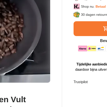
Shop nu.
Betaal 
30 dagen retour
Bev
Tijdelijke aanbiedi
daardoor bijna uitve
Trustpilot
en Vult