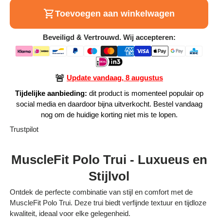
Toevoegen aan winkelwagen
Alle Producten
Beveiligd & Vertrouwd. Wij accepteren:
Alle collecties
🚨
Update vandaag, 8 augustus
Tijdelijke aanbieding:
dit product is momenteel populair op
Volg je bestelling
social media en daardoor bijna uitverkocht. Bestel vandaag
nog om de huidige korting niet mis te lopen.
Blogs
Trustpilot
Contact
MuscleFit Polo Trui - Luxueus en
Over ons
Stijlvol
Privacy policy
Ontdek de perfecte combinatie van stijl en comfort met de
MuscleFit Polo Trui. Deze trui biedt verfijnde textuur en tijdloze
Alle categorieën
kwaliteit, ideaal voor elke gelegenheid.