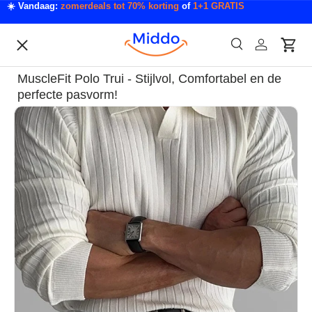
☀️ Vandaag:
zomerdeals tot 70% korting
of
1+1 GRATIS
Ga naar inhoud
Menu
Zoeken
Inloggen
Wink
Zoeken
Acties
MuscleFit Polo Trui - Stijlvol, Comfortabel en de
Acties & Deals
perfecte pasvorm!
Ga direct naar productinformatie
Slaapkamer & Badkamer
Mode & Accessoires
Tech & Gadgets
Auto & Klussen
Tuin & Outdoor