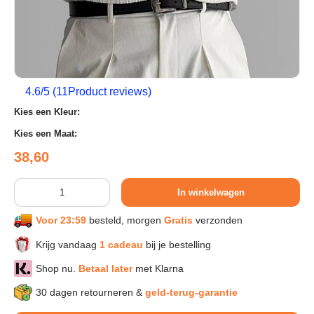
Sport & Herstel
Wonen & Interieur
4.6
/5 (
11
Product reviews)
Kies een Kleur:
Kids & Speelgoed
Kies een Maat:
Reguliere prijs
38,60
Huisdieren
Aantal
In winkelwagen
Huishouden & Schoonmaak
Voor 23:59
besteld, morgen
Gratis
verzonden
Krijg vandaag
1 cadeau
bij je bestelling
Keuken & Koken
Shop nu.
Betaal later
met Klarna
Verlichting & Sfeer
30 dagen retourneren &
geld-terug-garantie