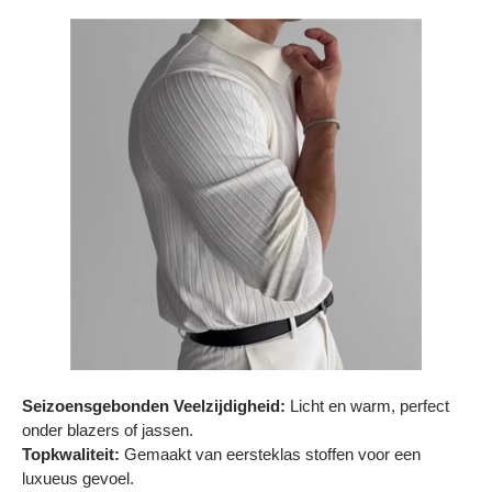
Bestelling volgen
Vacatures bij Middo
Veelgestelde vragen
Servicevoorwaarden
Betaalmogelijkheden
Bestelling herroepen
Ruilen en retourneren
Bestellingen & levering
Algemene voorwaarden
Seizoensgebonden Veelzijdigheid:
Licht en warm, perfect
Wij steunen KWF, doe je mee?
onder blazers of jassen.
Topkwaliteit:
Gemaakt van eersteklas stoffen voor een
luxueus gevoel.