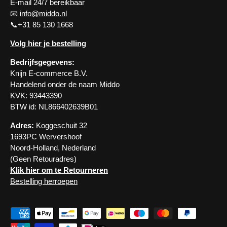
E-mail 24/7 bereikbaar
📧
info@middo.nl
📞+31 85 130 1668
Volg hier je bestelling
Bedrijfsgegevens:
Knijn E-commerce B.V.
Handelend onder de naam Middo
KVK: 93443390
BTW id: NL866402639B01
Adres:
Koggeschuit 32
1693PC Wervershoof
Noord-Holland, Nederland
(Geen Retouradres)
Klik hier om te Retourneren
Bestelling herroepen
Geaccepteerde betaalmethoden