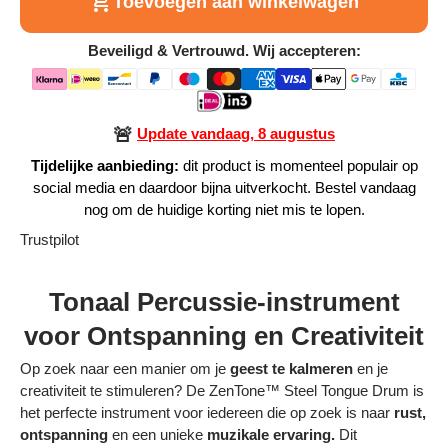
Toevoegen aan winkelwagen
Alle Producten
Beveiligd & Vertrouwd. Wij accepteren:
Alle collecties
🚨
Update vandaag, 8 augustus
Tijdelijke aanbieding:
dit product is momenteel populair op
social media en daardoor bijna uitverkocht. Bestel vandaag
Volg je bestelling
nog om de huidige korting niet mis te lopen.
Trustpilot
Blogs
Contact
Tonaal Percussie-instrument
voor Ontspanning en Creativiteit
Over ons
Op zoek naar een manier om je
geest te kalmeren
en je
Privacy policy
creativiteit te stimuleren? De ZenTone™ Steel Tongue Drum is
het perfecte instrument voor iedereen die op zoek is naar
rust,
Alle categorieën
ontspanning
en een unieke
muzikale ervaring.
Dit