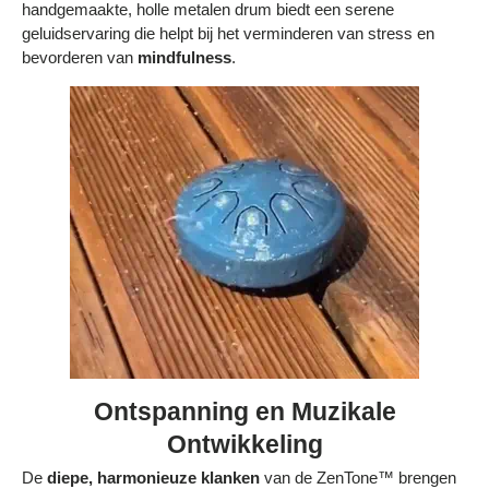
handgemaakte, holle metalen drum biedt een serene
Bestelling volgen
geluidservaring die helpt bij het verminderen van stress en
bevorderen van
mindfulness
.
Vacatures bij Middo
Veelgestelde vragen
Servicevoorwaarden
Betaalmogelijkheden
Bestelling herroepen
Ruilen en retourneren
Bestellingen & levering
Algemene voorwaarden
Ontspanning en Muzikale
Wij steunen KWF, doe je mee?
Ontwikkeling
De
diepe, harmonieuze klanken
van de ZenTone™ brengen