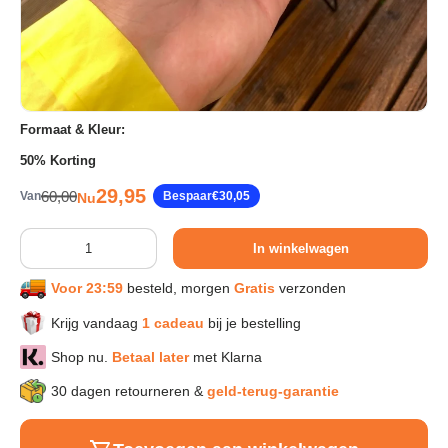
Sport & Herstel
Wonen & Interieur
Formaat & Kleur:
50% Korting
Kids & Speelgoed
Verkoopprijs
29,95
Reguliere prijs
60,00
Van
Bespaar
€30,05
Nu
Huisdieren
Aantal
In winkelwagen
Voor 23:59
besteld, morgen
Gratis
verzonden
Huishouden & Schoonmaak
Krijg vandaag
1 cadeau
bij je bestelling
Keuken & Koken
Shop nu.
Betaal later
met Klarna
30 dagen retourneren &
geld-terug-garantie
Verlichting & Sfeer